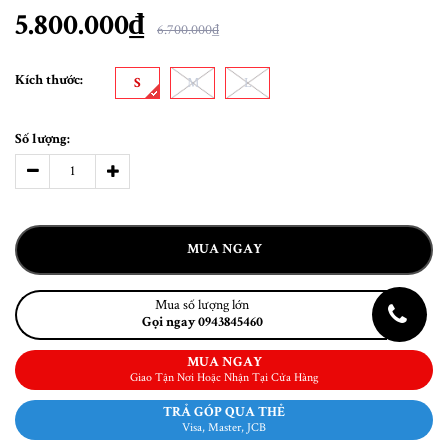
5.800.000₫
6.700.000₫
Kích thước:
S
M
L
Số lượng:
MUA NGAY
Mua số lượng lớn
Gọi ngay 0943845460
MUA NGAY
Giao Tận Nơi Hoặc Nhận Tại Cửa Hàng
TRẢ GÓP QUA THẺ
Visa, Master, JCB