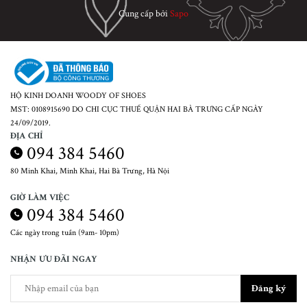
Cung cấp bởi
Sapo
HỘ KINH DOANH WOODY OF SHOES
MST: 0108915690 DO CHI CỤC THUẾ QUẬN HAI BÀ TRƯNG CẤP NGÀY
24/09/2019.
ĐỊA CHỈ
094 384 5460
80 Minh Khai, Minh Khai, Hai Bà Trưng, Hà Nội
GIỜ LÀM VIỆC
094 384 5460
Các ngày trong tuần (9am- 10pm)
NHẬN ƯU ĐÃI NGAY
Đăng ký