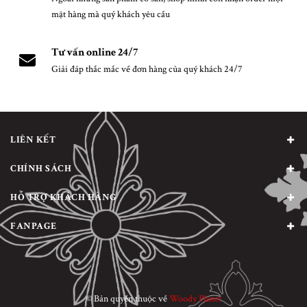
mặt hàng mà quý khách yêu cầu
Tư vấn online 24/7
Giải đáp thắc mắc về đơn hàng của quý khách 24/7
LIÊN KẾT
CHÍNH SÁCH
HỖ TRỢ KHÁCH HÀNG
FANPAGE
© Bản quyền thuộc về
Woody Planet