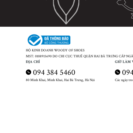
HỘ KINH DOANH WOODY OF SHOES
MST: 0108915690 DO CHI CỤC THUẾ QUẬN HAI BÀ TRƯNG CẤP NGÀY
ĐỊA CHỈ
GIỜ LÀM 
094 384 5460
094
80 Minh Khai, Minh Khai, Hai Bà Trưng, Hà Nội
Các ngày tr