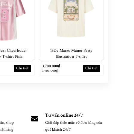
ear Cheerleader
13De Marzo Manor Party
13De Marzo C
y T-shirt Pink
Illustration T-shirt
T-
3.700.000₫
3.900.000₫
Chi tiết
Chi tiết
3.900.000₫
4.100.000₫
Tư vấn online 24/7
ẵn, shop
Giải đáp thắc mắc về đơn hàng của
mặt hàng
quý khách 24/7