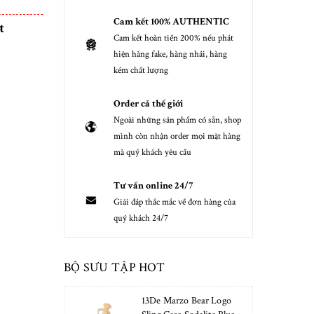
Cam kết 100% AUTHENTIC
t
Cam kết hoàn tiền 200% nếu phát
hiện hàng fake, hàng nhái, hàng
kém chất lượng
Order cả thế giới
Ngoài những sản phẩm có sẵn, shop
mình còn nhận order mọi mặt hàng
mà quý khách yêu cầu
Tư vấn online 24/7
Giải đáp thắc mắc về đơn hàng của
quý khách 24/7
BỘ SƯU TẬP HOT
13De Marzo Bear Logo