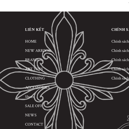
LIÊN KẾT
CHÍNH 
HOME
Chính sách
NEW ARRIVAL
Chính sách
BRAND
Chính sách
ART TOYS
Chính sách
CLOTHING
Chính sách
ACCESSORIES
Shoes
SALE OFF
NEWS
CONTACT