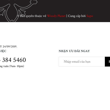
© Bản quyền thuộc về
Woody Planet
|
Cung cấp bởi
Sapo
 24/09/2019.
VIỆC
NHẬN ƯU ĐÃI NGAY
 384 5460
ong tuần (9am- 10pm)