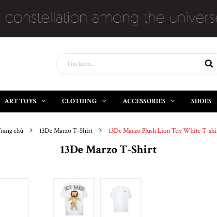
ART TOYS
CLOTHING
ACCESSORIES
SHOES
rang chủ
13De Marzo T-Shirt
13De Marzo Plush Lion Toy White T-shi
13De Marzo T-Shirt