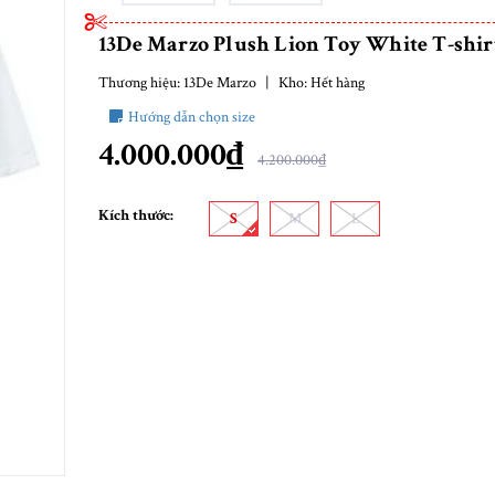
13De Marzo Plush Lion Toy White T-shir
Thương hiệu:
13De Marzo
|
Kho:
Hết hàng
Hướng dẫn chọn size
4.000.000₫
4.200.000₫
Kích thước:
S
M
L