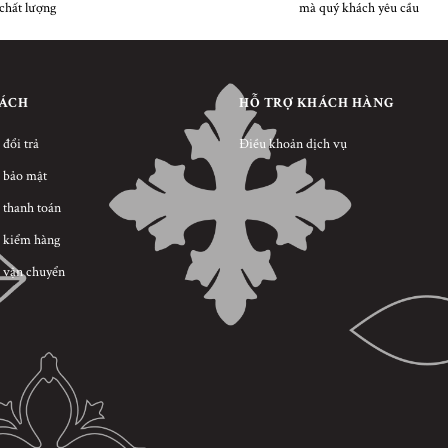
chất lượng
mà quý khách yêu cầu
SÁCH
HỖ TRỢ KHÁCH HÀNG
 đổi trả
Điều khoản dịch vụ
 bảo mật
 thanh toán
 kiểm hàng
 vận chuyển