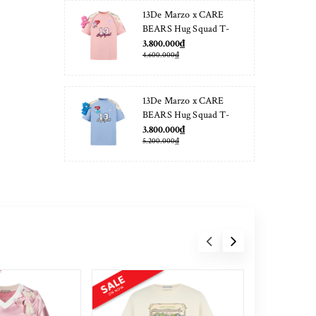
13De Marzo x CARE
BEARS Hug Squad T-
shirt Almond Blossom
3.800.000₫
4.600.000₫
13De Marzo x CARE
BEARS Hug Squad T-
shirt Placid Blue
3.800.000₫
5.200.000₫