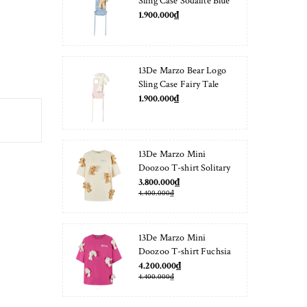
Sling Case Sodalite Blue
1.900.000₫
13De Marzo Bear Logo
Sling Case Fairy Tale
1.900.000₫
13De Marzo Mini
Doozoo T-shirt Solitary
Star
3.800.000₫
4.400.000₫
13De Marzo Mini
Doozoo T-shirt Fuchsia
Fedora
4.200.000₫
4.400.000₫