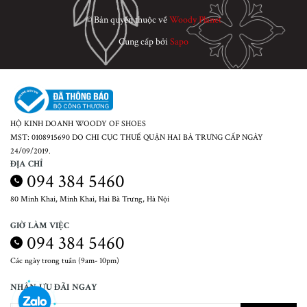
© Bản quyền thuộc về
Woody Planet
Cung cấp bởi
Sapo
HỘ KINH DOANH WOODY OF SHOES
MST: 0108915690 DO CHI CỤC THUẾ QUẬN HAI BÀ TRƯNG CẤP NGÀY
24/09/2019.
ĐỊA CHỈ
094 384 5460
80 Minh Khai, Minh Khai, Hai Bà Trưng, Hà Nội
GIỜ LÀM VIỆC
094 384 5460
Các ngày trong tuần (9am- 10pm)
NHẬN ƯU ĐÃI NGAY