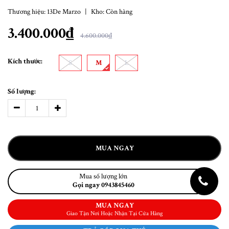
Thương hiệu:
13De Marzo
|
Kho:
Còn hàng
3.400.000₫
4.600.000₫
Kích thước:
S
M
L
Số lượng:
MUA NGAY
Mua số lượng lớn
Gọi ngay 0943845460
MUA NGAY
Giao Tận Nơi Hoặc Nhận Tại Cửa Hàng