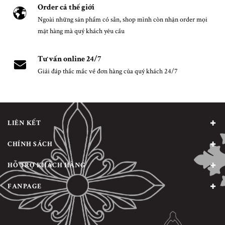
Order cả thế giới
Ngoài những sản phẩm có sẵn, shop mình còn nhận order mọi
mặt hàng mà quý khách yêu cầu
Tư vấn online 24/7
Giải đáp thắc mắc về đơn hàng của quý khách 24/7
LIÊN KẾT
CHÍNH SÁCH
HỖ TRỢ KHÁCH HÀNG
FANPAGE