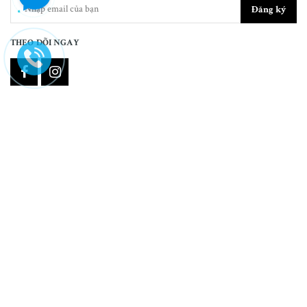
Đăng ký
THEO DÕI NGAY