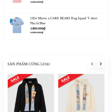
4.600.000₫
13De Marzo x CARE BEARS Hug Squad T-shirt
Placid Blue
3.800.000₫
5.200.000₫
SẢN PHẨM CÙNG LOẠI