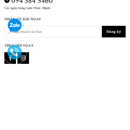
094 384 5460
Các ngày trong tuần (9am- 10pm)
NHẬN ƯU ĐÃI NGAY
Đăng ký
THEO DÕI NGAY