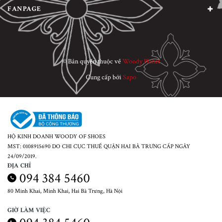
FANPAGE
© Bản quyền thuộc về
Woody Planet
Cung cấp bởi
Sapo
HỘ KINH DOANH WOODY OF SHOES
MST: 0108915690 DO CHI CỤC THUẾ QUẬN HAI BÀ TRƯNG CẤP NGÀY
24/09/2019.
ĐỊA CHỈ
094 384 5460
80 Minh Khai, Minh Khai, Hai Bà Trưng, Hà Nội
GIỜ LÀM VIỆC