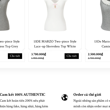
-piece Style
13DE MARZO Two-piece Style
13De Marzo
less Top Grey
Lace-up Sleeveless Top White
Camis
3.700.000₫
2.500.000₫
Chi tiết
Chi tiết
3.900.000₫
2.700.000₫
Cam kết 100% AUTHENTIC
Order cả thế giới
Cam kết hoàn tiền 200% nếu phát
Ngoài những sản phẩm có s
hiện hàng fake, hàng nhái, hàng kém
mình còn nhận order mọi 