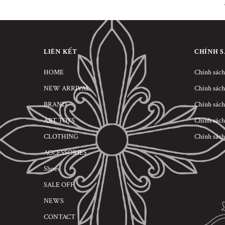
LIÊN KẾT
CHÍNH 
HOME
Chính sách
NEW ARRIVAL
Chính sách
BRAND
Chính sách
ART TOYS
Chính sách
CLOTHING
Chính sách
ACCESSORIES
Shoes
SALE OFF
NEWS
CONTACT