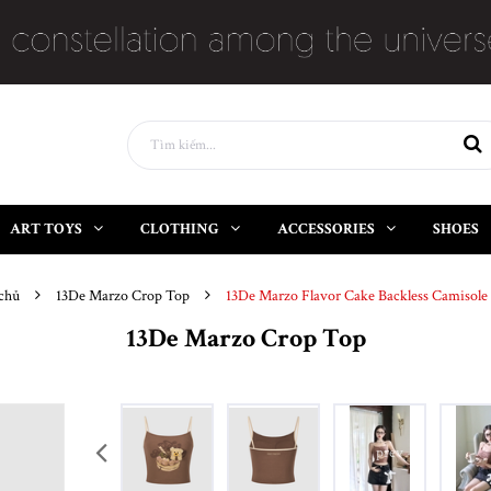
ART TOYS
CLOTHING
ACCESSORIES
SHOES
chủ
13De Marzo Crop Top
13De Marzo Flavor Cake Backless Camisol
13De Marzo Crop Top
prev