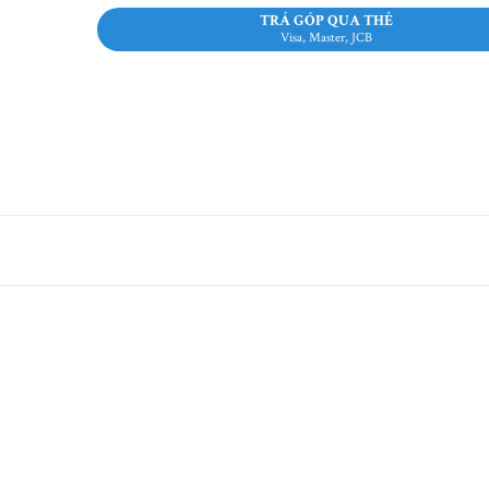
TRẢ GÓP QUA THẺ
Visa, Master, JCB