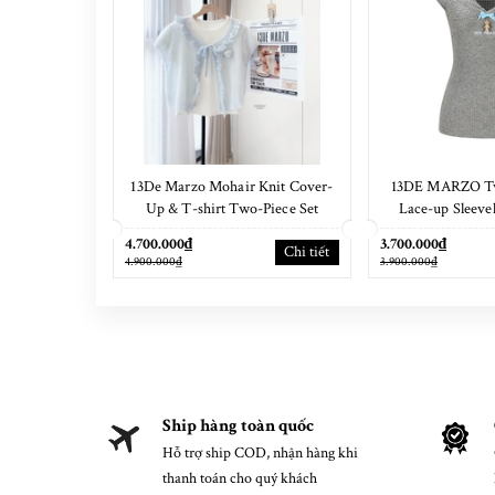
13De Marzo Mohair Knit Cover-
13DE MARZO Two
Up & T-shirt Two-Piece Set
Lace-up Sleeve
4.700.000₫
3.700.000₫
Chi tiết
4.900.000₫
3.900.000₫
Ship hàng toàn quốc
Hỗ trợ ship COD, nhận hàng khi
thanh toán cho quý khách