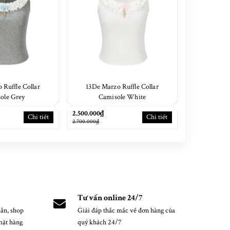
 Ruffle Collar
13De Marzo Ruffle Collar
13De Marz
ole Grey
Camisole White
Fringe
2.500.000₫
2.900.000₫
Chi tiết
Chi tiết
2.700.000₫
3.100.000₫
Tư vấn online 24/7
ẵn, shop
Giải đáp thắc mắc về đơn hàng của
mặt hàng
quý khách 24/7