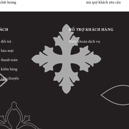
chất lượng
mà quý khách yêu cầu
SÁCH
HỖ TRỢ KHÁCH HÀNG
 đổi trả
Điều khoản dịch vụ
 bảo mật
 thanh toán
 kiểm hàng
 vận chuyển