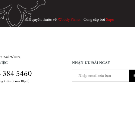
© Bản quyền thuộc về
Woody Planet
|
Cung cấp bởi
Sapo
 24/09/2019.
VIỆC
NHẬN ƯU ĐÃI NGAY
 384 5460
ong tuần (9am- 10pm)