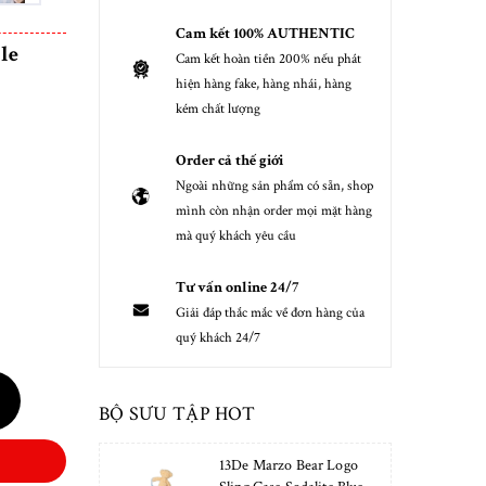
Cam kết 100% AUTHENTIC
le
Cam kết hoàn tiền 200% nếu phát
hiện hàng fake, hàng nhái, hàng
kém chất lượng
Order cả thế giới
Ngoài những sản phẩm có sẵn, shop
mình còn nhận order mọi mặt hàng
mà quý khách yêu cầu
Tư vấn online 24/7
Giải đáp thắc mắc về đơn hàng của
quý khách 24/7
BỘ SƯU TẬP HOT
13De Marzo Bear Logo