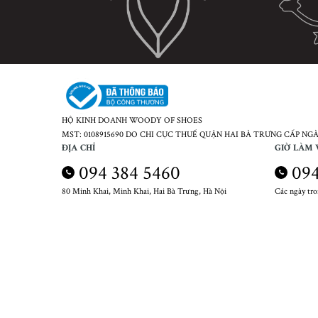
HỘ KINH DOANH WOODY OF SHOES
MST: 0108915690 DO CHI CỤC THUẾ QUẬN HAI BÀ TRƯNG CẤP NGÀY
ĐỊA CHỈ
GIỜ LÀM 
094 384 5460
094
80 Minh Khai, Minh Khai, Hai Bà Trưng, Hà Nội
Các ngày tr