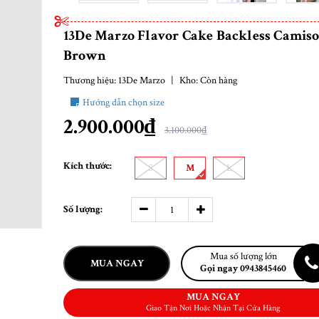
13De Marzo Flavor Cake Backless Camiso
Brown
Thương hiệu:
13De Marzo
|
Kho:
Còn hàng
Hướng dẫn chọn size
2.900.000₫
3.100.000₫
Kích thước:
S
M
L
Số lượng:
Mua số lượng lớn
MUA NGAY
Gọi ngay 0943845460
MUA NGAY
Giao Tận Nơi Hoặc Nhận Tại Cửa Hàng