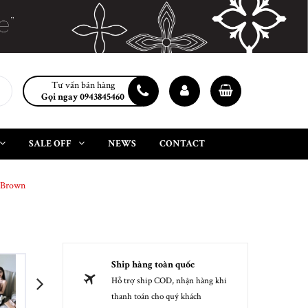
Tư vấn bán hàng
Gọi ngay 0943845460
SALE OFF
NEWS
CONTACT
e Brown
Ship hàng toàn quốc
Hỗ trợ ship COD, nhận hàng khi
next
thanh toán cho quý khách