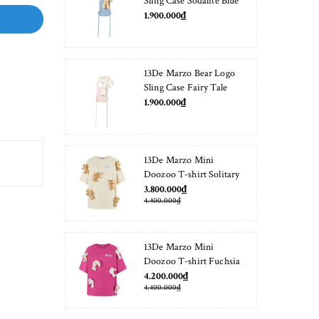
Sling Case Sodalite Blue
1.900.000₫
13De Marzo Bear Logo
Sling Case Fairy Tale
1.900.000₫
13De Marzo Mini
Doozoo T-shirt Solitary
Star
3.800.000₫
4.400.000₫
13De Marzo Mini
Doozoo T-shirt Fuchsia
Fedora
4.200.000₫
4.400.000₫