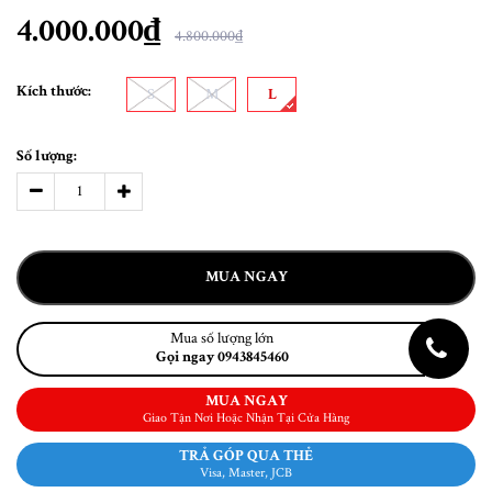
4.000.000₫
4.800.000₫
Kích thước:
S
M
L
Số lượng:
MUA NGAY
Mua số lượng lớn
Gọi ngay 0943845460
MUA NGAY
Giao Tận Nơi Hoặc Nhận Tại Cửa Hàng
TRẢ GÓP QUA THẺ
Visa, Master, JCB