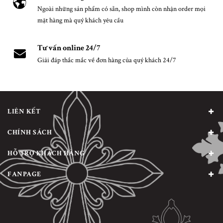
Ngoài những sản phẩm có sẵn, shop mình còn nhận order mọi
mặt hàng mà quý khách yêu cầu
Tư vấn online 24/7
Giải đáp thắc mắc về đơn hàng của quý khách 24/7
LIÊN KẾT
CHÍNH SÁCH
HỖ TRỢ KHÁCH HÀNG
FANPAGE