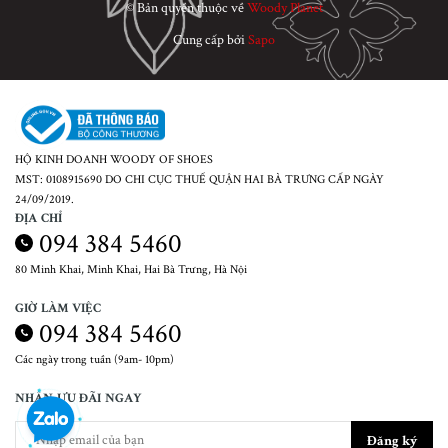
© Bản quyền thuộc về
Woody Planet
Cung cấp bởi
Sapo
HỘ KINH DOANH WOODY OF SHOES
MST: 0108915690 DO CHI CỤC THUẾ QUẬN HAI BÀ TRƯNG CẤP NGÀY
24/09/2019.
ĐỊA CHỈ
094 384 5460
80 Minh Khai, Minh Khai, Hai Bà Trưng, Hà Nội
GIỜ LÀM VIỆC
094 384 5460
Các ngày trong tuần (9am- 10pm)
NHẬN ƯU ĐÃI NGAY
Đăng ký