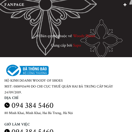
FANPAGE
© Bản quyền thuộc về
Woody Planet
Cung cấp bởi
Sapo
HỘ KINH DOANH WOODY OF SHOES
MST: 0108915690 DO CHI CỤC THUẾ QUẬN HAI BÀ TRƯNG CẤP NGÀY
24/09/2019.
ĐỊA CHỈ
094 384 5460
80 Minh Khai, Minh Khai, Hai Bà Trưng, Hà Nội
GIỜ LÀM VIỆC
094 384 5460