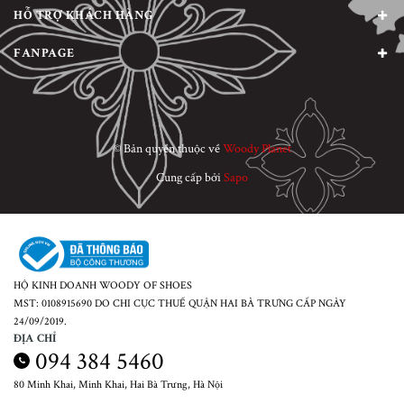
HỖ TRỢ KHÁCH HÀNG
FANPAGE
© Bản quyền thuộc về
Woody Planet
Cung cấp bởi
Sapo
HỘ KINH DOANH WOODY OF SHOES
MST: 0108915690 DO CHI CỤC THUẾ QUẬN HAI BÀ TRƯNG CẤP NGÀY
24/09/2019.
ĐỊA CHỈ
094 384 5460
80 Minh Khai, Minh Khai, Hai Bà Trưng, Hà Nội