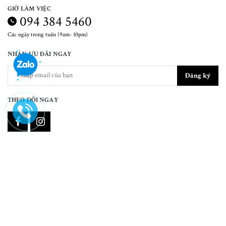
GIỜ LÀM VIỆC
094 384 5460
Các ngày trong tuần (9am- 10pm)
NHẬN ƯU ĐÃI NGAY
Đăng ký
THEO DÕI NGAY