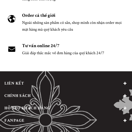
Order cả thế giới
Ngoài những sản phẩm có sẵn, shop mình còn nhận order mọi
mặt hàng mà quý khách yêu cầu
Tư vấn online 24/7
Giải đáp thắc mắc về đơn hàng của quý khách 24/7
LIÊN KẾT
CHÍNH SÁCH
HỖ TRỢ KHÁCH HÀNG
FANPAGE