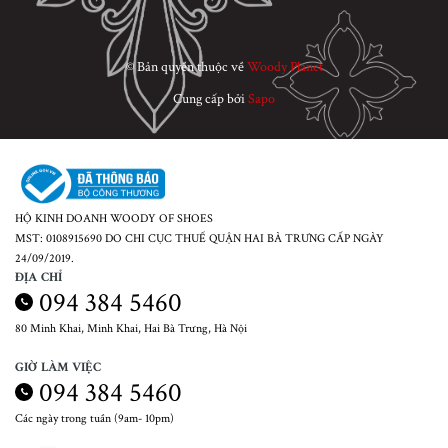
© Bản quyền thuộc về
Woody Planet
Cung cấp bởi
Sapo
HỘ KINH DOANH WOODY OF SHOES
MST: 0108915690 DO CHI CỤC THUẾ QUẬN HAI BÀ TRƯNG CẤP NGÀY
24/09/2019.
ĐỊA CHỈ
094 384 5460
80 Minh Khai, Minh Khai, Hai Bà Trưng, Hà Nội
GIỜ LÀM VIỆC
094 384 5460
Các ngày trong tuần (9am- 10pm)