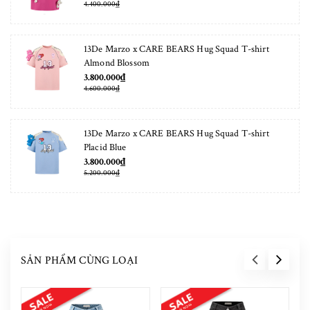
4.400.000₫
13De Marzo x CARE BEARS Hug Squad T-shirt
Almond Blossom
3.800.000₫
4.600.000₫
13De Marzo x CARE BEARS Hug Squad T-shirt
Placid Blue
3.800.000₫
5.200.000₫
SẢN PHẨM CÙNG LOẠI