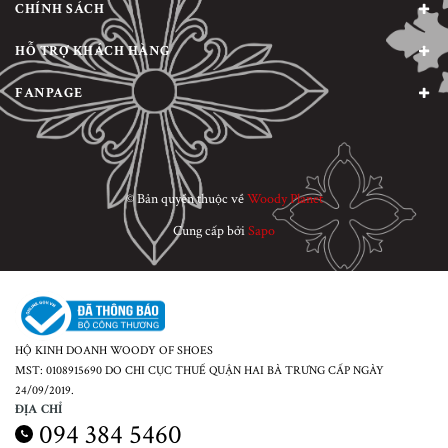
CHÍNH SÁCH
HỖ TRỢ KHÁCH HÀNG
FANPAGE
© Bản quyền thuộc về
Woody Planet
Cung cấp bởi
Sapo
HỘ KINH DOANH WOODY OF SHOES
MST: 0108915690 DO CHI CỤC THUẾ QUẬN HAI BÀ TRƯNG CẤP NGÀY
24/09/2019.
ĐỊA CHỈ
094 384 5460