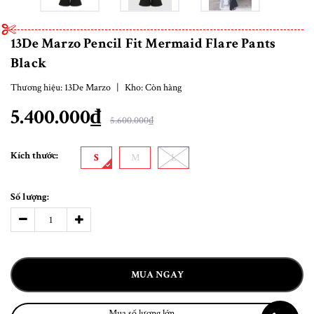
13De Marzo Pencil Fit Mermaid Flare Pants
Black
Thương hiệu:
13De Marzo
|
Kho:
Còn hàng
5.400.000₫
5.600.000₫
Kích thước:
S
M
L
Số lượng:
MUA NGAY
Mua số lượng lớn