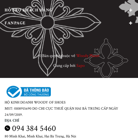
HỖ TRỢ KHÁCH HÀNG
FANPAGE
© Bản quyền thuộc về
Woody Planet
Cung cấp bởi
Sapo
HỘ KINH DOANH WOODY OF SHOES
MST: 0108915690 DO CHI CỤC THUẾ QUẬN HAI BÀ TRƯNG CẤP NGÀY
24/09/2019.
ĐỊA CHỈ
094 384 5460
80 Minh Khai, Minh Khai, Hai Bà Trưng, Hà Nội