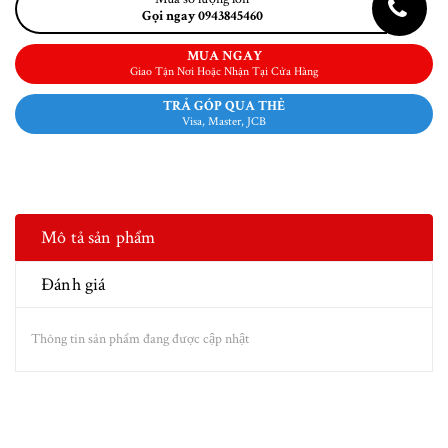
Gọi ngay 0943845460
MUA NGAY
Giao Tận Nơi Hoặc Nhận Tại Cửa Hàng
TRẢ GÓP QUA THẺ
Visa, Master, JCB
Mô tả sản phẩm
Đánh giá
Thông tin sản phẩm đang được cập nhật