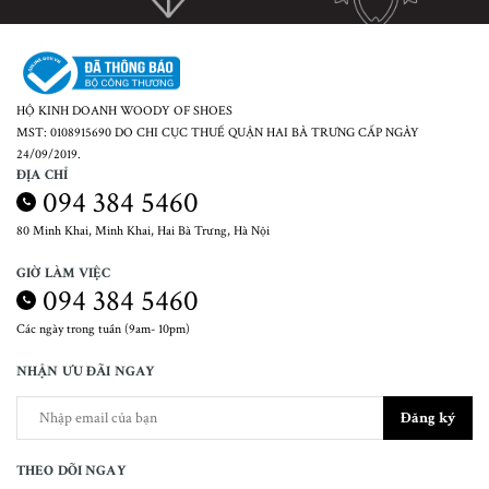
HỘ KINH DOANH WOODY OF SHOES
MST: 0108915690 DO CHI CỤC THUẾ QUẬN HAI BÀ TRƯNG CẤP NGÀY
24/09/2019.
ĐỊA CHỈ
094 384 5460
80 Minh Khai, Minh Khai, Hai Bà Trưng, Hà Nội
GIỜ LÀM VIỆC
094 384 5460
Các ngày trong tuần (9am- 10pm)
NHẬN ƯU ĐÃI NGAY
Đăng ký
THEO DÕI NGAY