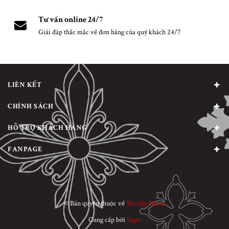
Tư vấn online 24/7
Giải đáp thắc mắc về đơn hàng của quý khách 24/7
LIÊN KẾT
CHÍNH SÁCH
HỖ TRỢ KHÁCH HÀNG
FANPAGE
© Bản quyền thuộc về
Woody Planet
Cung cấp bởi
Sapo