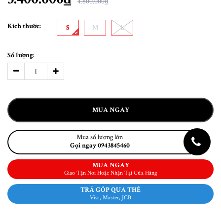
4.800.000₫
Kích thước:
S
M
L
Số lượng:
MUA NGAY
Mua số lượng lớn
Gọi ngay 0943845460
MUA NGAY
Giao Tận Nơi Hoặc Nhận Tại Cửa Hàng
TRẢ GÓP QUA THẺ
Visa, Master, JCB