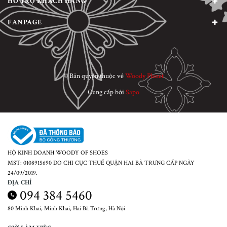
HỖ TRỢ KHÁCH HÀNG
FANPAGE
© Bản quyền thuộc về
Woody Planet
Cung cấp bởi
Sapo
HỘ KINH DOANH WOODY OF SHOES
MST: 0108915690 DO CHI CỤC THUẾ QUẬN HAI BÀ TRƯNG CẤP NGÀY
24/09/2019.
ĐỊA CHỈ
094 384 5460
80 Minh Khai, Minh Khai, Hai Bà Trưng, Hà Nội