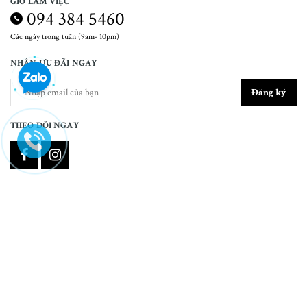
GIỜ LÀM VIỆC
094 384 5460
Các ngày trong tuần (9am- 10pm)
NHẬN ƯU ĐÃI NGAY
Đăng ký
THEO DÕI NGAY