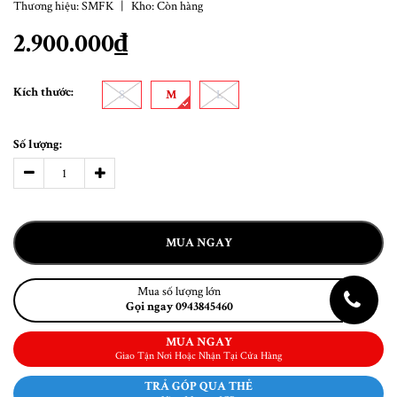
Thương hiệu:
SMFK
|
Kho:
Còn hàng
2.900.000₫
Kích thước:
S
M
L
Số lượng:
MUA NGAY
Mua số lượng lớn
Gọi ngay 0943845460
MUA NGAY
Giao Tận Nơi Hoặc Nhận Tại Cửa Hàng
TRẢ GÓP QUA THẺ