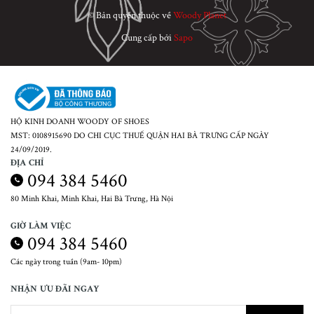
© Bản quyền thuộc về
Woody Planet
Cung cấp bởi
Sapo
HỘ KINH DOANH WOODY OF SHOES
MST: 0108915690 DO CHI CỤC THUẾ QUẬN HAI BÀ TRƯNG CẤP NGÀY
24/09/2019.
ĐỊA CHỈ
094 384 5460
80 Minh Khai, Minh Khai, Hai Bà Trưng, Hà Nội
GIỜ LÀM VIỆC
094 384 5460
Các ngày trong tuần (9am- 10pm)
NHẬN ƯU ĐÃI NGAY