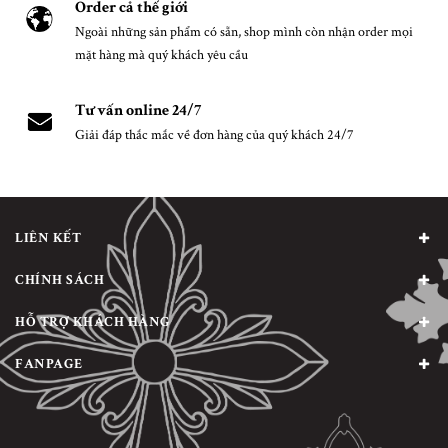
Order cả thế giới
Ngoài những sản phẩm có sẵn, shop mình còn nhận order mọi
mặt hàng mà quý khách yêu cầu
Tư vấn online 24/7
Giải đáp thắc mắc về đơn hàng của quý khách 24/7
LIÊN KẾT
CHÍNH SÁCH
HỖ TRỢ KHÁCH HÀNG
FANPAGE