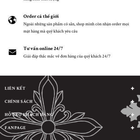
Order cả thế giới
Ngoài những sản phẩm có sẵn, shop mình còn nhận order mọi
mặt hàng mà quý khách yêu cầu
Tư vấn online 24/7
Giải đáp thắc mắc về đơn hàng của quý khách 24/7
LIÊN KẾT
CHÍNH SÁCH
HỖ TRỢ KHÁCH HÀNG
FANPAGE