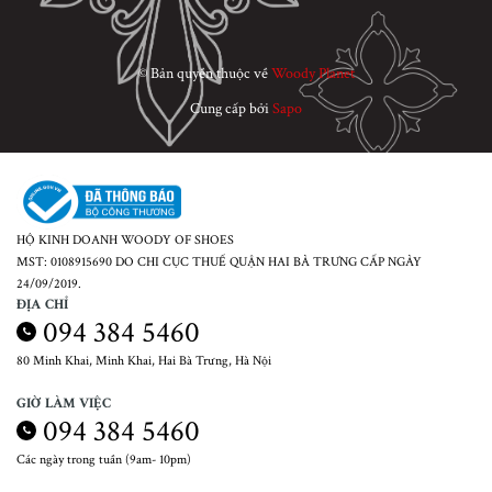
© Bản quyền thuộc về
Woody Planet
Cung cấp bởi
Sapo
HỘ KINH DOANH WOODY OF SHOES
MST: 0108915690 DO CHI CỤC THUẾ QUẬN HAI BÀ TRƯNG CẤP NGÀY
24/09/2019.
ĐỊA CHỈ
094 384 5460
80 Minh Khai, Minh Khai, Hai Bà Trưng, Hà Nội
GIỜ LÀM VIỆC
094 384 5460
Các ngày trong tuần (9am- 10pm)