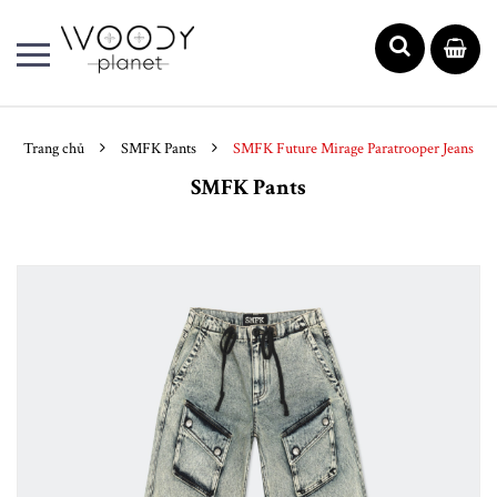
Trang chủ
SMFK Pants
SMFK Future Mirage Paratrooper Jeans
SMFK Pants