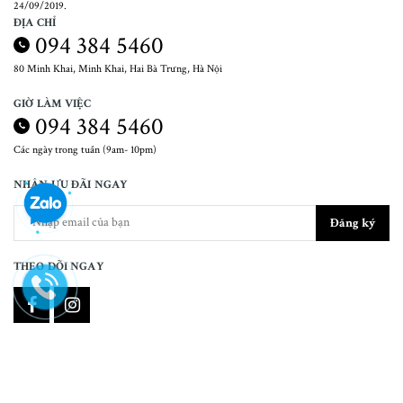
24/09/2019.
ĐỊA CHỈ
094 384 5460
80 Minh Khai, Minh Khai, Hai Bà Trưng, Hà Nội
GIỜ LÀM VIỆC
094 384 5460
Các ngày trong tuần (9am- 10pm)
NHẬN ƯU ĐÃI NGAY
Đăng ký
THEO DÕI NGAY