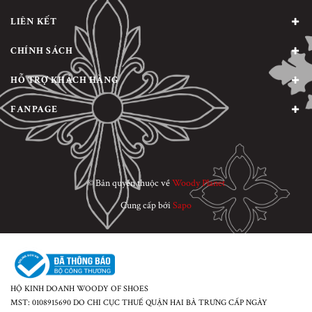
LIÊN KẾT
CHÍNH SÁCH
HỖ TRỢ KHÁCH HÀNG
FANPAGE
© Bản quyền thuộc về
Woody Planet
Cung cấp bởi
Sapo
HỘ KINH DOANH WOODY OF SHOES
MST: 0108915690 DO CHI CỤC THUẾ QUẬN HAI BÀ TRƯNG CẤP NGÀY