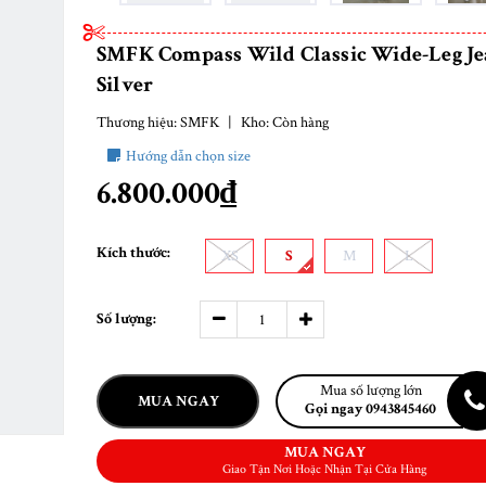
SMFK Compass Wild Classic Wide-Leg Je
Silver
Thương hiệu:
SMFK
|
Kho:
Còn hàng
Hướng dẫn chọn size
6.800.000₫
Kích thước:
XS
S
M
L
Số lượng:
Mua số lượng lớn
MUA NGAY
Gọi ngay 0943845460
MUA NGAY
Giao Tận Nơi Hoặc Nhận Tại Cửa Hàng