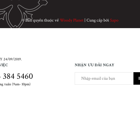
© Bản quyền thuộc về
Woody Planet
|
Cung cấp bởi
Sapo
 24/09/2019.
VIỆC
NHẬN ƯU ĐÃI NGAY
 384 5460
ong tuần (9am- 10pm)