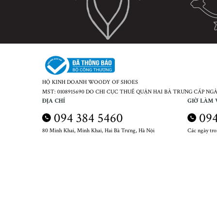
HỘ KINH DOANH WOODY OF SHOES
MST: 0108915690 DO CHI CỤC THUẾ QUẬN HAI BÀ TRƯNG CẤP NGÀY
ĐỊA CHỈ
GIỜ LÀM 
094 384 5460
094
80 Minh Khai, Minh Khai, Hai Bà Trưng, Hà Nội
Các ngày tr