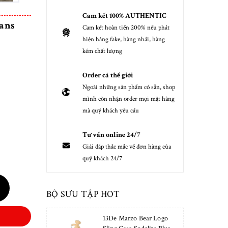
Cam kết 100% AUTHENTIC
ans
Cam kết hoàn tiền 200% nếu phát
hiện hàng fake, hàng nhái, hàng
kém chất lượng
Order cả thế giới
Ngoài những sản phẩm có sẵn, shop
mình còn nhận order mọi mặt hàng
mà quý khách yêu cầu
Tư vấn online 24/7
Giải đáp thắc mắc về đơn hàng của
quý khách 24/7
BỘ SƯU TẬP HOT
13De Marzo Bear Logo