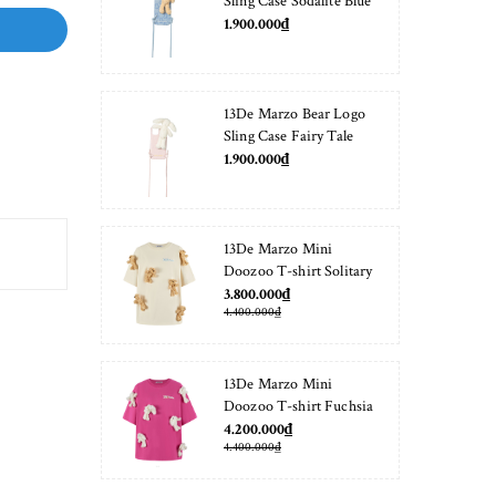
Sling Case Sodalite Blue
1.900.000₫
13De Marzo Bear Logo
Sling Case Fairy Tale
1.900.000₫
13De Marzo Mini
Doozoo T-shirt Solitary
Star
3.800.000₫
4.400.000₫
13De Marzo Mini
Doozoo T-shirt Fuchsia
Fedora
4.200.000₫
4.400.000₫