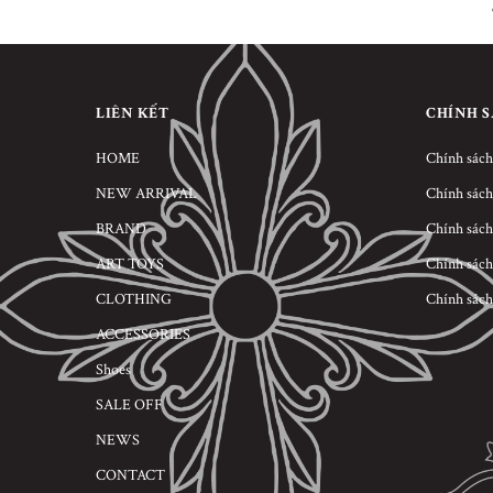
LIÊN KẾT
CHÍNH 
HOME
Chính sách
NEW ARRIVAL
Chính sách
BRAND
Chính sách
ART TOYS
Chính sách
CLOTHING
Chính sách
ACCESSORIES
Shoes
SALE OFF
NEWS
CONTACT