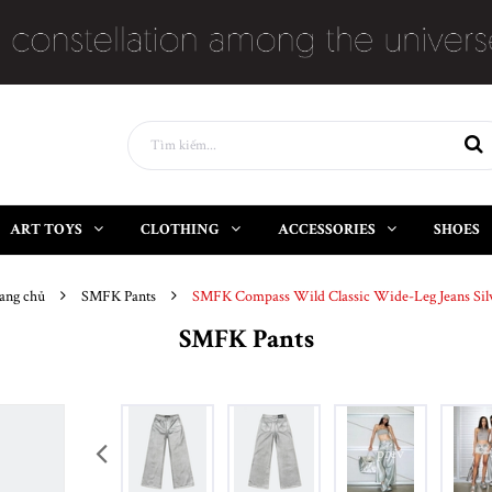
ART TOYS
CLOTHING
ACCESSORIES
SHOES
ang chủ
SMFK Pants
SMFK Compass Wild Classic Wide-Leg Jeans Sil
SMFK Pants
prev