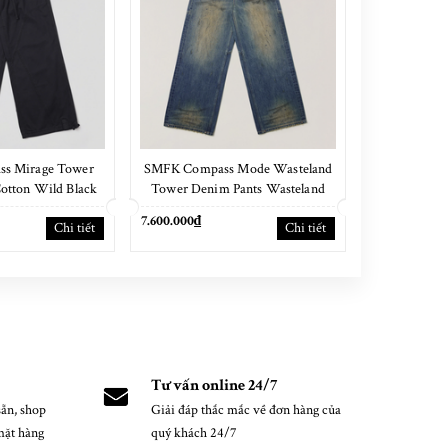
s Mirage Tower
SMFK Compass Mode Wasteland
SMFK Ra
Cotton Wild Black
Tower Denim Pants Wasteland
Handcr
Blue
Pants/Garme
7.600.000₫
7.400.000₫
Chi tiết
Chi tiết
Tư vấn online 24/7
ẵn, shop
Giải đáp thắc mắc về đơn hàng của
mặt hàng
quý khách 24/7