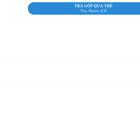
TRẢ GÓP QUA THẺ
Visa, Master, JCB