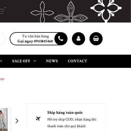
Tư vấn bán hàng
Gọi ngay 0943845460
SALE OFF
NEWS
CONTACT
ver
Ship hàng toàn quốc
Hỗ trợ ship COD, nhận hàng khi
next
thanh toán cho quý khách