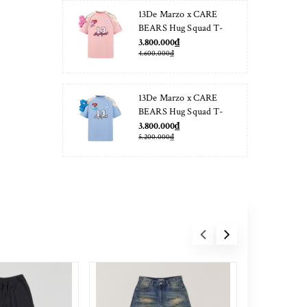
13De Marzo x CARE
BEARS Hug Squad T-
shirt Almond Blossom
3.800.000₫
4.600.000₫
13De Marzo x CARE
BEARS Hug Squad T-
shirt Placid Blue
3.800.000₫
5.200.000₫