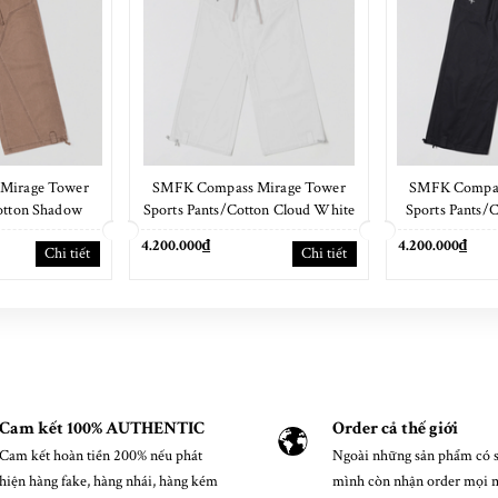
Mirage Tower
SMFK Compass Mirage Tower
SMFK Compas
otton Shadow
Sports Pants/Cotton Cloud White
Sports Pants/
wn
4.200.000₫
4.200.000₫
Chi tiết
Chi tiết
Cam kết 100% AUTHENTIC
Order cả thế giới
Cam kết hoàn tiền 200% nếu phát
Ngoài những sản phẩm có s
hiện hàng fake, hàng nhái, hàng kém
mình còn nhận order mọi 