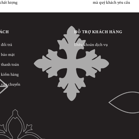
chất lượng
mà quý khách yêu cầu
SÁCH
HỖ TRỢ KHÁCH HÀNG
 đổi trả
Điều khoản dịch vụ
 bảo mật
 thanh toán
 kiểm hàng
 vận chuyển