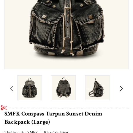
prev
SMFK Compass Tarpan Sunset Denim
Backpack (Large)
Thương hiệu:
SMFK
|
Kho:
Còn hàng