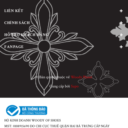
LIÊN KẾT
CHÍNH SÁCH
HỖ TRỢ KHÁCH HÀNG
FANPAGE
© Bản quyền thuộc về
Woody Planet
Cung cấp bởi
Sapo
HỘ KINH DOANH WOODY OF SHOES
MST: 0108915690 DO CHI CỤC THUẾ QUẬN HAI BÀ TRƯNG CẤP NGÀY