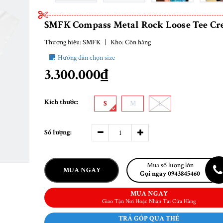
SMFK Compass Metal Rock Loose Tee C
Thương hiệu:
SMFK
|
Kho:
Còn hàng
Hướng dẫn chọn size
3.300.000₫
Kích thước:
S
M
L
Số lượng:
Mua số lượng lớn
MUA NGAY
Gọi ngay 0943845460
MUA NGAY
Giao Tận Nơi Hoặc Nhận Tại Cửa Hàng
TRẢ GÓP QUA THẺ