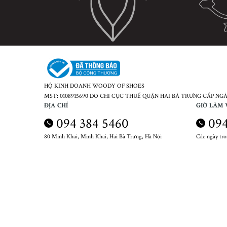
HỘ KINH DOANH WOODY OF SHOES
MST: 0108915690 DO CHI CỤC THUẾ QUẬN HAI BÀ TRƯNG CẤP NGÀY
ĐỊA CHỈ
GIỜ LÀM 
094 384 5460
094
80 Minh Khai, Minh Khai, Hai Bà Trưng, Hà Nội
Các ngày tr