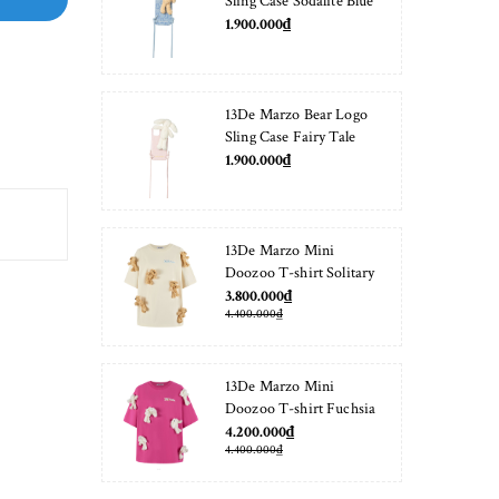
Sling Case Sodalite Blue
1.900.000₫
13De Marzo Bear Logo
Sling Case Fairy Tale
1.900.000₫
13De Marzo Mini
Doozoo T-shirt Solitary
Star
3.800.000₫
4.400.000₫
13De Marzo Mini
Doozoo T-shirt Fuchsia
Fedora
4.200.000₫
4.400.000₫