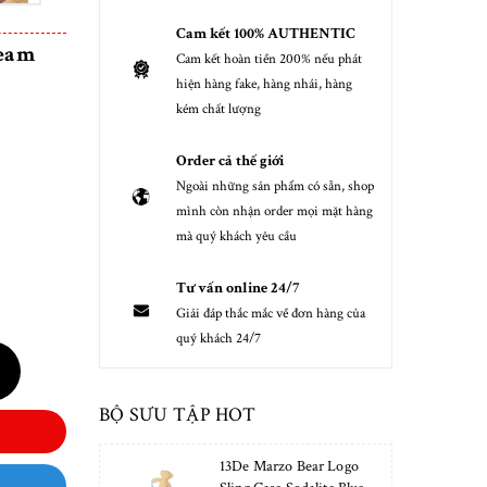
Cam kết 100% AUTHENTIC
ream
Cam kết hoàn tiền 200% nếu phát
hiện hàng fake, hàng nhái, hàng
kém chất lượng
Order cả thế giới
Ngoài những sản phẩm có sẵn, shop
mình còn nhận order mọi mặt hàng
mà quý khách yêu cầu
Tư vấn online 24/7
Giải đáp thắc mắc về đơn hàng của
quý khách 24/7
BỘ SƯU TẬP HOT
13De Marzo Bear Logo