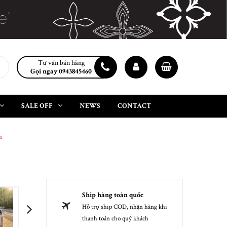
Tư vấn bán hàng
Gọi ngay 0943845460
SALE OFF
NEWS
CONTACT
m
Ship hàng toàn quốc
Hỗ trợ ship COD, nhận hàng khi
next
thanh toán cho quý khách