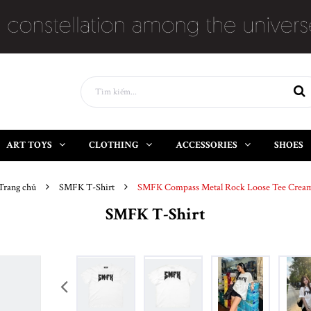
ART TOYS
CLOTHING
ACCESSORIES
SHOES
Trang chủ
SMFK T-Shirt
SMFK Compass Metal Rock Loose Tee Crea
SMFK T-Shirt
prev