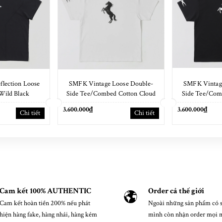
lection Loose
SMFK Vintage Loose Double-
SMFK Vintag
Wild Black
Side Tee/Combed Cotton Cloud
Side Tee/Com
White
B
3.600.000₫
3.600.000₫
Chi tiết
Chi tiết
Cam kết 100% AUTHENTIC
Order cả thế giới
Cam kết hoàn tiền 200% nếu phát
Ngoài những sản phẩm có s
hiện hàng fake, hàng nhái, hàng kém
mình còn nhận order mọi 