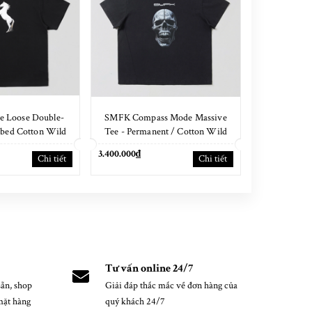
e Loose Double-
SMFK Compass Mode Massive
SMFK Comp
bed Cotton Wild
Tee - Permanent / Cotton Wild
Tee - Perma
lack
Black
3.400.000₫
3.400.000₫
Chi tiết
Chi tiết
Tư vấn online 24/7
ẵn, shop
Giải đáp thắc mắc về đơn hàng của
mặt hàng
quý khách 24/7