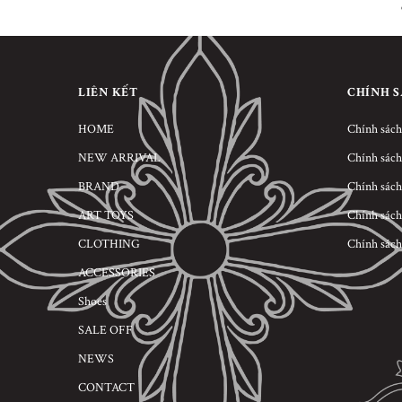
LIÊN KẾT
CHÍNH 
HOME
Chính sách
NEW ARRIVAL
Chính sách
BRAND
Chính sách
ART TOYS
Chính sách
CLOTHING
Chính sách
ACCESSORIES
Shoes
SALE OFF
NEWS
CONTACT