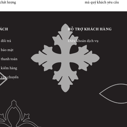
chất lượng
mà quý khách yêu cầu
SÁCH
HỖ TRỢ KHÁCH HÀNG
 đổi trả
Điều khoản dịch vụ
 bảo mật
 thanh toán
 kiểm hàng
 vận chuyển