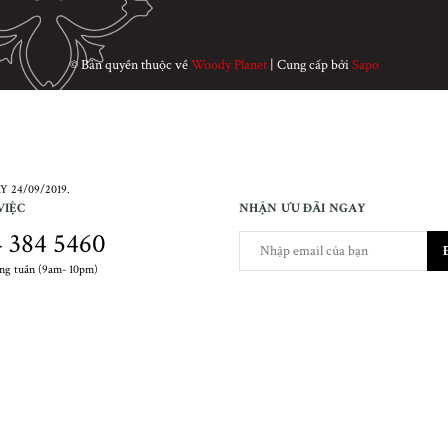
© Bản quyền thuộc về
Woody Planet
|
Cung cấp bởi
Sapo
 24/09/2019.
VIỆC
NHẬN ƯU ĐÃI NGAY
 384 5460
ong tuần (9am- 10pm)