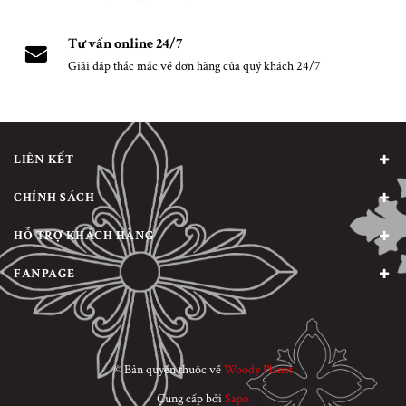
Tư vấn online 24/7
Giải đáp thắc mắc về đơn hàng của quý khách 24/7
LIÊN KẾT
CHÍNH SÁCH
HỖ TRỢ KHÁCH HÀNG
FANPAGE
© Bản quyền thuộc về
Woody Planet
Cung cấp bởi
Sapo