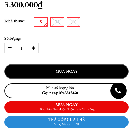
3.300.000₫
Kích thước:
S
M
L
Số lượng:
MUA NGAY
Mua số lượng lớn
Gọi ngay 0943845460
MUA NGAY
Giao Tận Nơi Hoặc Nhận Tại Cửa Hàng
TRẢ GÓP QUA THẺ
Visa, Master, JCB