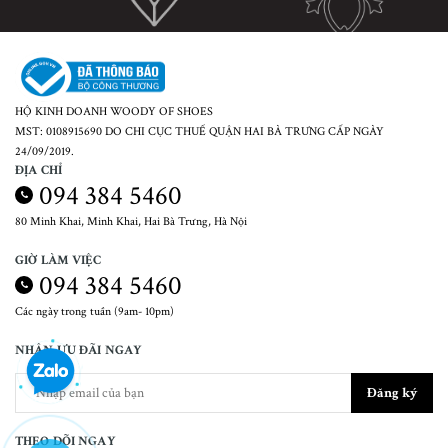
HỘ KINH DOANH WOODY OF SHOES
MST: 0108915690 DO CHI CỤC THUẾ QUẬN HAI BÀ TRƯNG CẤP NGÀY
24/09/2019.
ĐỊA CHỈ
094 384 5460
80 Minh Khai, Minh Khai, Hai Bà Trưng, Hà Nội
GIỜ LÀM VIỆC
094 384 5460
Các ngày trong tuần (9am- 10pm)
NHẬN ƯU ĐÃI NGAY
Đăng ký
THEO DÕI NGAY