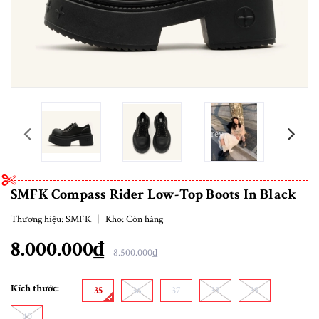
prev
SMFK Compass Rider Low-Top Boots In Black
Thương hiệu:
SMFK
|
Kho:
Còn hàng
8.000.000₫
8.500.000₫
Kích thước:
35
36
37
38
39
40