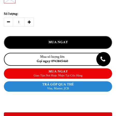
Số lượng:
MUA NGAY
Mua số lượng lớn
Gọi ngay 0943845460
MUA NGAY
Giao Tận Nơi Hoặc Nhận Tại Cửa Hàng
TRẢ GÓP QUA THẺ
Visa, Master, JCB