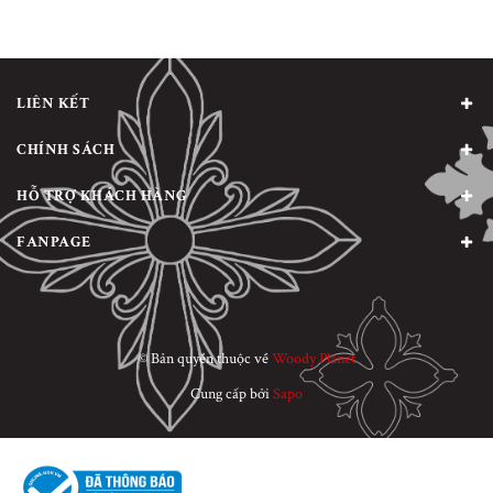
LIÊN KẾT
CHÍNH SÁCH
HỖ TRỢ KHÁCH HÀNG
FANPAGE
© Bản quyền thuộc về
Woody Planet
Cung cấp bởi
Sapo