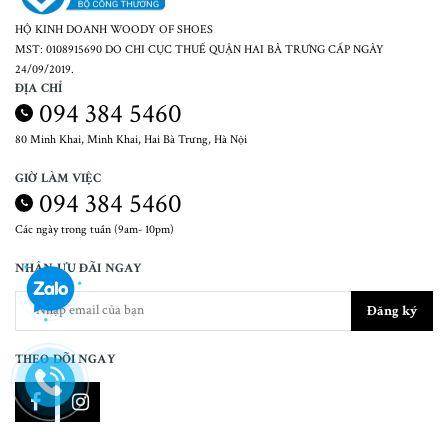
HỘ KINH DOANH WOODY OF SHOES
MST: 0108915690 DO CHI CỤC THUẾ QUẬN HAI BÀ TRƯNG CẤP NGÀY
24/09/2019.
ĐỊA CHỈ
094 384 5460
80 Minh Khai, Minh Khai, Hai Bà Trưng, Hà Nội
GIỜ LÀM VIỆC
094 384 5460
Các ngày trong tuần (9am- 10pm)
NHẬN ƯU ĐÃI NGAY
Đăng ký
THEO DÕI NGAY