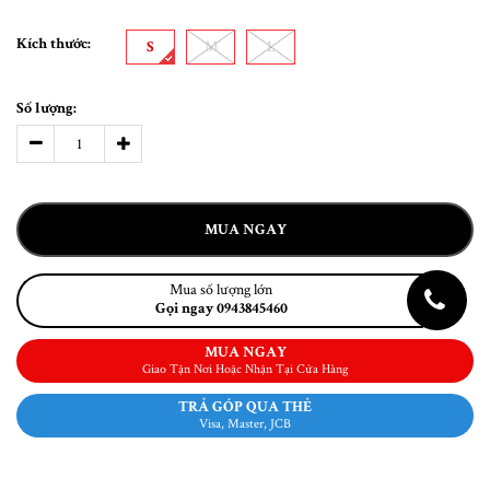
Kích thước:
S
M
L
Số lượng:
MUA NGAY
Mua số lượng lớn
Gọi ngay 0943845460
MUA NGAY
Giao Tận Nơi Hoặc Nhận Tại Cửa Hàng
TRẢ GÓP QUA THẺ
Visa, Master, JCB