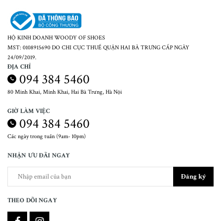
HỘ KINH DOANH WOODY OF SHOES
MST: 0108915690 DO CHI CỤC THUẾ QUẬN HAI BÀ TRƯNG CẤP NGÀY
24/09/2019.
ĐỊA CHỈ
094 384 5460
80 Minh Khai, Minh Khai, Hai Bà Trưng, Hà Nội
GIỜ LÀM VIỆC
094 384 5460
Các ngày trong tuần (9am- 10pm)
NHẬN ƯU ĐÃI NGAY
Đăng ký
THEO DÕI NGAY