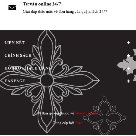
Tư vấn online 24/7
Giải đáp thắc mắc về đơn hàng của quý khách 24/7
LIÊN KẾT
CHÍNH SÁCH
HỖ TRỢ KHÁCH HÀNG
FANPAGE
© Bản quyền thuộc về
Woody Planet
Cung cấp bởi
Sapo