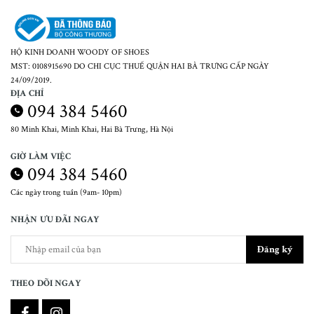
HỘ KINH DOANH WOODY OF SHOES
MST: 0108915690 DO CHI CỤC THUẾ QUẬN HAI BÀ TRƯNG CẤP NGÀY
24/09/2019.
ĐỊA CHỈ
094 384 5460
80 Minh Khai, Minh Khai, Hai Bà Trưng, Hà Nội
GIỜ LÀM VIỆC
094 384 5460
Các ngày trong tuần (9am- 10pm)
NHẬN ƯU ĐÃI NGAY
Đăng ký
THEO DÕI NGAY