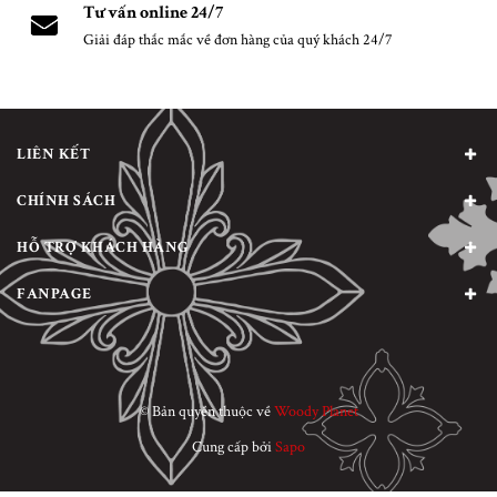
Tư vấn online 24/7
Giải đáp thắc mắc về đơn hàng của quý khách 24/7
LIÊN KẾT
CHÍNH SÁCH
HỖ TRỢ KHÁCH HÀNG
FANPAGE
© Bản quyền thuộc về
Woody Planet
Cung cấp bởi
Sapo