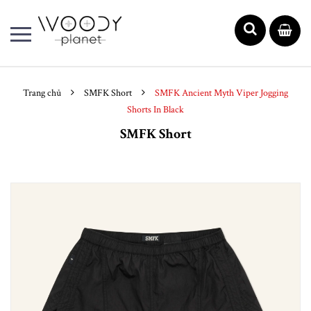
Trang chủ
SMFK Short
SMFK Ancient Myth Viper Jogging
Shorts In Black
SMFK Short