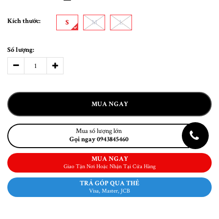
Kích thước:
S
M
L
Số lượng:
MUA NGAY
Mua số lượng lớn
Gọi ngay 0943845460
MUA NGAY
Giao Tận Nơi Hoặc Nhận Tại Cửa Hàng
TRẢ GÓP QUA THẺ
Visa, Master, JCB