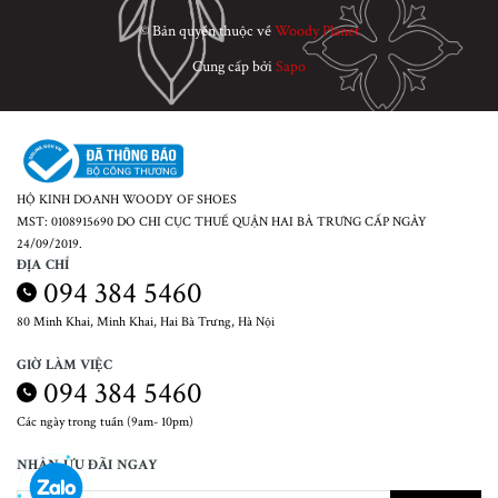
© Bản quyền thuộc về
Woody Planet
Cung cấp bởi
Sapo
HỘ KINH DOANH WOODY OF SHOES
MST: 0108915690 DO CHI CỤC THUẾ QUẬN HAI BÀ TRƯNG CẤP NGÀY
24/09/2019.
ĐỊA CHỈ
094 384 5460
80 Minh Khai, Minh Khai, Hai Bà Trưng, Hà Nội
GIỜ LÀM VIỆC
094 384 5460
Các ngày trong tuần (9am- 10pm)
NHẬN ƯU ĐÃI NGAY