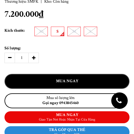
Thương hiệu:
SMFK
|
Kho:
Còn hàng
7.200.000₫
Kích thước:
XS
S
M
L
Số lượng:
MUA NGAY
Mua số lượng lớn
Gọi ngay 0943845460
MUA NGAY
Giao Tận Nơi Hoặc Nhận Tại Cửa Hàng
TRẢ GÓP QUA THẺ