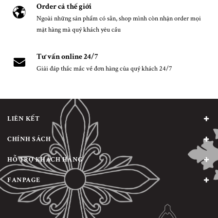
Order cả thế giới
Ngoài những sản phẩm có sẵn, shop mình còn nhận order mọi
mặt hàng mà quý khách yêu cầu
Tư vấn online 24/7
Giải đáp thắc mắc về đơn hàng của quý khách 24/7
LIÊN KẾT
CHÍNH SÁCH
HỖ TRỢ KHÁCH HÀNG
FANPAGE