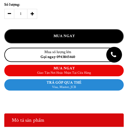
Số lượng:
MUA NGAY
Mua số lượng lớn
Gọi ngay 0943845460
MUA NGAY
Giao Tận Nơi Hoặc Nhận Tại Cửa Hàng
TRẢ GÓP QUA THẺ
Visa, Master, JCB
Mô tả sản phẩm