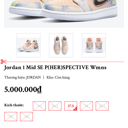
Jordan 1 Mid SE P(HER)SPECTIVE Wmns
Thương hiệu:
JORDAN
|
Kho:
Còn hàng
5.000.000₫
Kích thước:
36
36.5
37.5
38
38.5
39
40