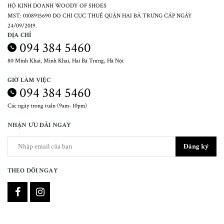
HỘ KINH DOANH WOODY OF SHOES
MST: 0108915690 DO CHI CỤC THUẾ QUẬN HAI BÀ TRƯNG CẤP NGÀY
24/09/2019.
ĐỊA CHỈ
094 384 5460
80 Minh Khai, Minh Khai, Hai Bà Trưng, Hà Nội
GIỜ LÀM VIỆC
094 384 5460
Các ngày trong tuần (9am- 10pm)
NHẬN ƯU ĐÃI NGAY
Đăng ký
THEO DÕI NGAY