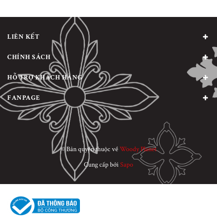
LIÊN KẾT
CHÍNH SÁCH
HỖ TRỢ KHÁCH HÀNG
FANPAGE
© Bản quyền thuộc về
Woody Planet
Cung cấp bởi
Sapo