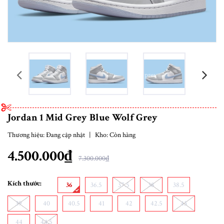
prev
Jordan 1 Mid Grey Blue Wolf Grey
Thương hiệu:
Đang cập nhật
|
Kho:
Còn hàng
4.500.000₫
7.300.000₫
Kích thước:
36
36.5
37.5
38
38.5
39
40
40.5
41
42
42.5
43
44
44.5