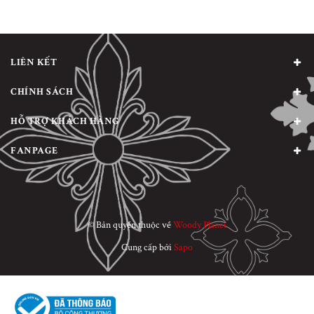
LIÊN KẾT
CHÍNH SÁCH
HỖ TRỢ KHÁCH HÀNG
FANPAGE
© Bản quyền thuộc về
Woody Planet
Cung cấp bởi
Sapo