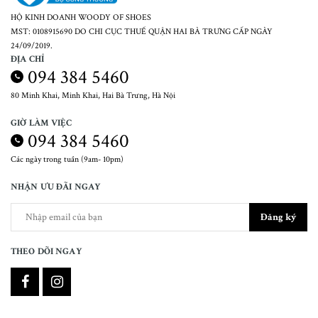
HỘ KINH DOANH WOODY OF SHOES
MST: 0108915690 DO CHI CỤC THUẾ QUẬN HAI BÀ TRƯNG CẤP NGÀY
24/09/2019.
ĐỊA CHỈ
094 384 5460
80 Minh Khai, Minh Khai, Hai Bà Trưng, Hà Nội
GIỜ LÀM VIỆC
094 384 5460
Các ngày trong tuần (9am- 10pm)
NHẬN ƯU ĐÃI NGAY
Đăng ký
THEO DÕI NGAY