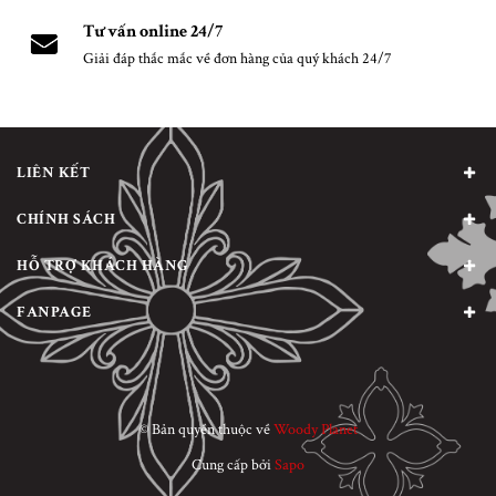
Tư vấn online 24/7
Giải đáp thắc mắc về đơn hàng của quý khách 24/7
LIÊN KẾT
CHÍNH SÁCH
HỖ TRỢ KHÁCH HÀNG
FANPAGE
© Bản quyền thuộc về
Woody Planet
Cung cấp bởi
Sapo