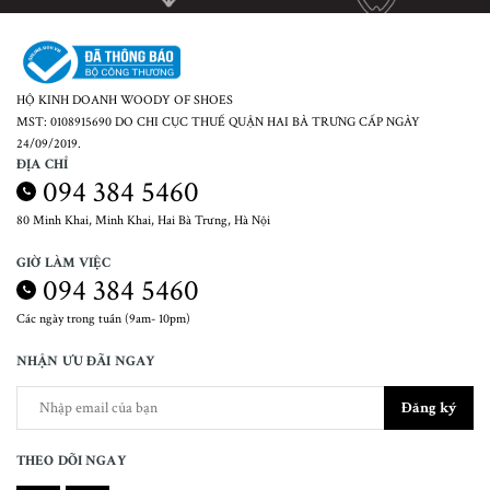
HỘ KINH DOANH WOODY OF SHOES
MST: 0108915690 DO CHI CỤC THUẾ QUẬN HAI BÀ TRƯNG CẤP NGÀY
24/09/2019.
ĐỊA CHỈ
094 384 5460
80 Minh Khai, Minh Khai, Hai Bà Trưng, Hà Nội
GIỜ LÀM VIỆC
094 384 5460
Các ngày trong tuần (9am- 10pm)
NHẬN ƯU ĐÃI NGAY
Đăng ký
THEO DÕI NGAY