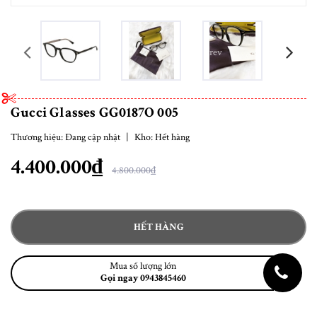
prev
Gucci Glasses GG0187O 005
Thương hiệu:
Đang cập nhật
|
Kho:
Hết hàng
4.400.000₫
4.800.000₫
HẾT HÀNG
Mua số lượng lớn
Gọi ngay 0943845460