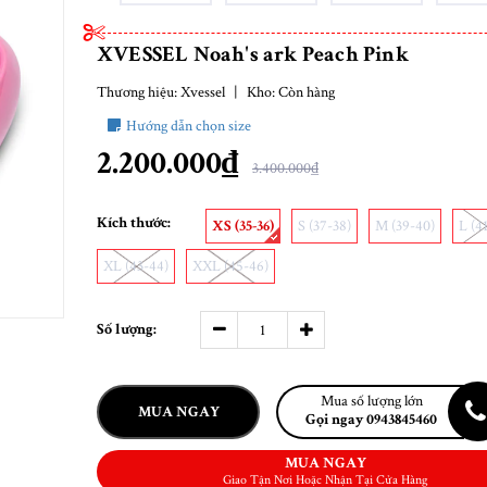
XVESSEL Noah's ark Peach Pink
Thương hiệu:
Xvessel
|
Kho:
Còn hàng
Hướng dẫn chọn size
2.200.000₫
3.400.000₫
Kích thước:
XS (35-36)
S (37-38)
M (39-40)
L (4
XL (43-44)
XXL (45-46)
Số lượng:
Mua số lượng lớn
MUA NGAY
Gọi ngay 0943845460
MUA NGAY
Giao Tận Nơi Hoặc Nhận Tại Cửa Hàng