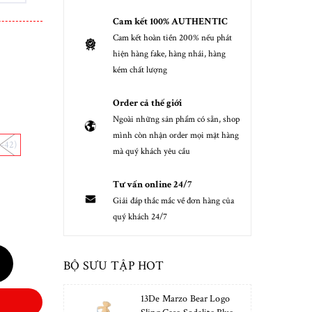
Cam kết 100% AUTHENTIC
Cam kết hoàn tiền 200% nếu phát
hiện hàng fake, hàng nhái, hàng
kém chất lượng
Order cả thế giới
Ngoài những sản phẩm có sẵn, shop
mình còn nhận order mọi mặt hàng
1-42)
mà quý khách yêu cầu
Tư vấn online 24/7
Giải đáp thắc mắc về đơn hàng của
quý khách 24/7
BỘ SƯU TẬP HOT
13De Marzo Bear Logo