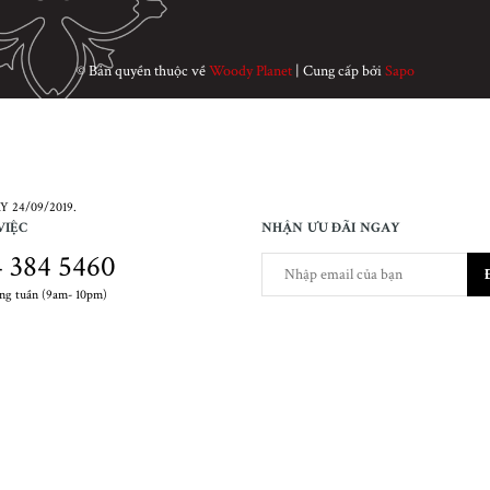
© Bản quyền thuộc về
Woody Planet
|
Cung cấp bởi
Sapo
 24/09/2019.
VIỆC
NHẬN ƯU ĐÃI NGAY
 384 5460
ong tuần (9am- 10pm)