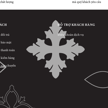
chất lượng
mà quý khách yêu cầu
SÁCH
HỖ TRỢ KHÁCH HÀNG
 đổi trả
Điều khoản dịch vụ
 bảo mật
 thanh toán
 kiểm hàng
 vận chuyển