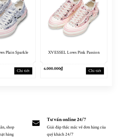
s Plain Sparkle
XVESSEL Lows Pink Passion
XVESSEL 1.
6.000.000₫
3.500.000₫
Chi tiết
Chi tiết
6.000.000₫
Tư vấn online 24/7
ẵn, shop
Giải đáp thắc mắc về đơn hàng của
mặt hàng
quý khách 24/7