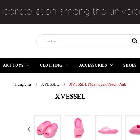
ART TOYS
CLOTHING
ACCESSORIES
SHOES
Trang chủ
XVESSEL
XVESSEL Noah's ark Peach Pink
XVESSEL
prev