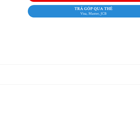
TRẢ GÓP QUA THẺ
Visa, Master, JCB