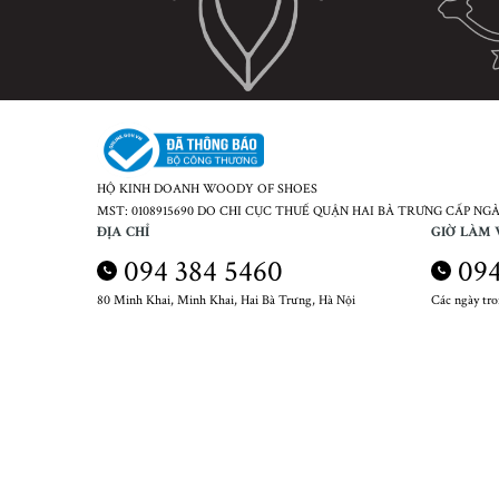
HỘ KINH DOANH WOODY OF SHOES
MST: 0108915690 DO CHI CỤC THUẾ QUẬN HAI BÀ TRƯNG CẤP NGÀY
ĐỊA CHỈ
GIỜ LÀM 
094 384 5460
094
80 Minh Khai, Minh Khai, Hai Bà Trưng, Hà Nội
Các ngày tr