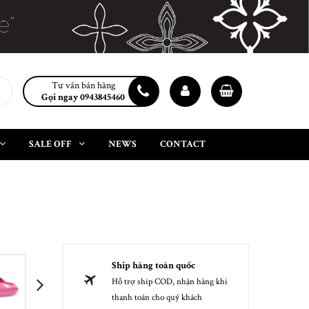
Tư vấn bán hàng
Gọi ngay 0943845460
SALE OFF
NEWS
CONTACT
Ship hàng toàn quốc
Hỗ trợ ship COD, nhận hàng khi
next
thanh toán cho quý khách