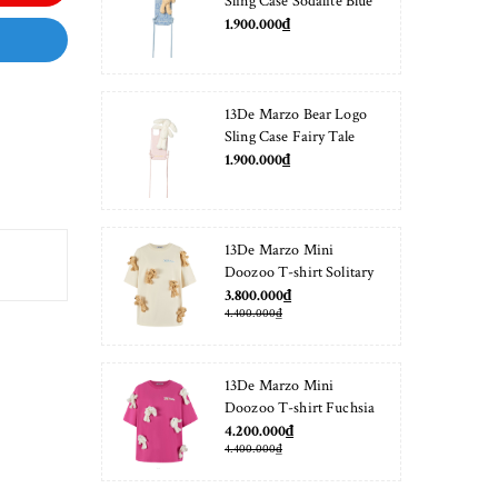
Sling Case Sodalite Blue
1.900.000₫
13De Marzo Bear Logo
Sling Case Fairy Tale
1.900.000₫
13De Marzo Mini
Doozoo T-shirt Solitary
Star
3.800.000₫
4.400.000₫
13De Marzo Mini
Doozoo T-shirt Fuchsia
Fedora
4.200.000₫
4.400.000₫