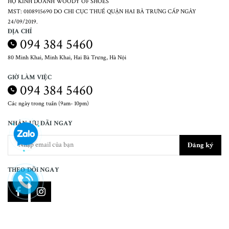
HỘ KINH DOANH WOODY OF SHOES
MST: 0108915690 DO CHI CỤC THUẾ QUẬN HAI BÀ TRƯNG CẤP NGÀY
24/09/2019.
ĐỊA CHỈ
094 384 5460
80 Minh Khai, Minh Khai, Hai Bà Trưng, Hà Nội
GIỜ LÀM VIỆC
094 384 5460
Các ngày trong tuần (9am- 10pm)
NHẬN ƯU ĐÃI NGAY
Đăng ký
THEO DÕI NGAY