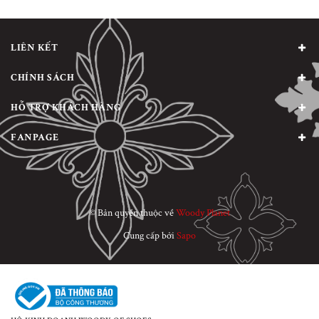
LIÊN KẾT
CHÍNH SÁCH
HỖ TRỢ KHÁCH HÀNG
FANPAGE
© Bản quyền thuộc về
Woody Planet
Cung cấp bởi
Sapo