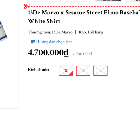
13De Marzo x Sesame Street Elmo Baseba
White Shirt
Thương hiệu:
13De Marzo
|
Kho:
Hết hàng
Hướng dẫn chọn size
4.700.000₫
4.900.000₫
Kích thước:
S
M
L