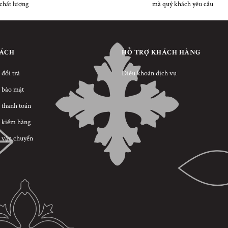
chất lượng
mà quý khách yêu cầu
SÁCH
HỖ TRỢ KHÁCH HÀNG
 đổi trả
Điều khoản dịch vụ
 bảo mật
 thanh toán
 kiểm hàng
 vận chuyển