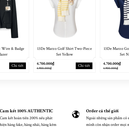
 Wire & Badge
13De Marzo Golf Shirt Two-Piece
13De Marzo Gol
lazer
Set Yellow
Set N
4.700.000₫
4.700.000₫
Chi tiết
Chi tiết
4.900.000₫
4.900.000₫
Cam kết 100% AUTHENTIC
Order cả thế giới
Cam kết hoàn tiền 200% nếu phát
Ngoài những sản phẩm có s
hiện hàng fake, hàng nhái, hàng kém
mình còn nhận order mọi 