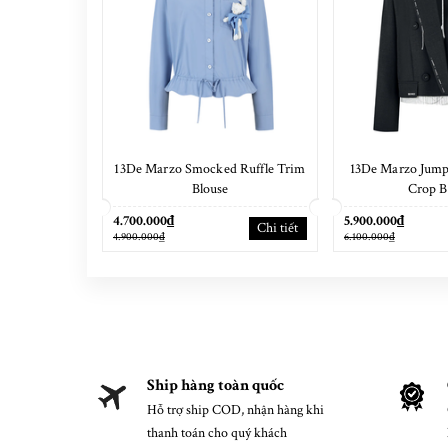
13De Marzo Smocked Ruffle Trim
13De Marzo Jump
Blouse
Crop B
4.700.000₫
5.900.000₫
Chi tiết
4.900.000₫
6.100.000₫
Ship hàng toàn quốc
Hỗ trợ ship COD, nhận hàng khi
thanh toán cho quý khách