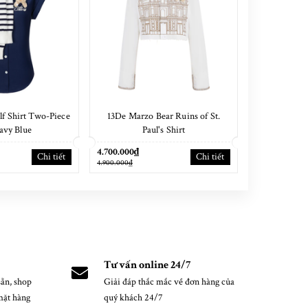
f Shirt Two-Piece
13De Marzo Bear Ruins of St.
13De Marzo
avy Blue
Paul's Shirt
Sh
4.700.000₫
4.400.000₫
Chi tiết
Chi tiết
4.900.000₫
4.600.000₫
Tư vấn online 24/7
ẵn, shop
Giải đáp thắc mắc về đơn hàng của
mặt hàng
quý khách 24/7