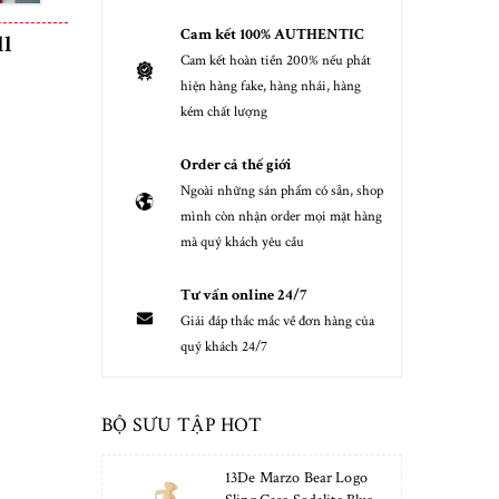
Cam kết 100% AUTHENTIC
ll
Cam kết hoàn tiền 200% nếu phát
hiện hàng fake, hàng nhái, hàng
kém chất lượng
Order cả thế giới
Ngoài những sản phẩm có sẵn, shop
mình còn nhận order mọi mặt hàng
mà quý khách yêu cầu
Tư vấn online 24/7
Giải đáp thắc mắc về đơn hàng của
quý khách 24/7
BỘ SƯU TẬP HOT
13De Marzo Bear Logo