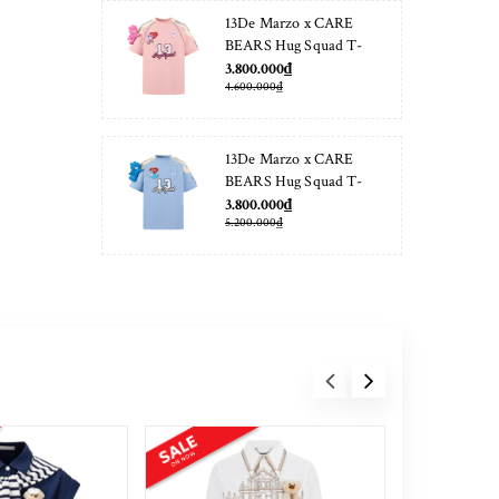
13De Marzo x CARE
BEARS Hug Squad T-
shirt Almond Blossom
3.800.000₫
4.600.000₫
13De Marzo x CARE
BEARS Hug Squad T-
shirt Placid Blue
3.800.000₫
5.200.000₫