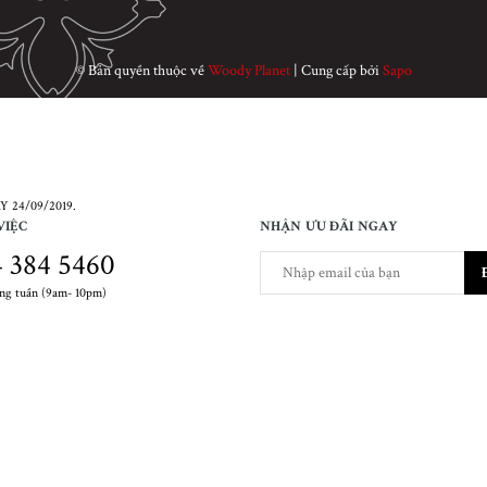
© Bản quyền thuộc về
Woody Planet
|
Cung cấp bởi
Sapo
 24/09/2019.
VIỆC
NHẬN ƯU ĐÃI NGAY
 384 5460
ong tuần (9am- 10pm)