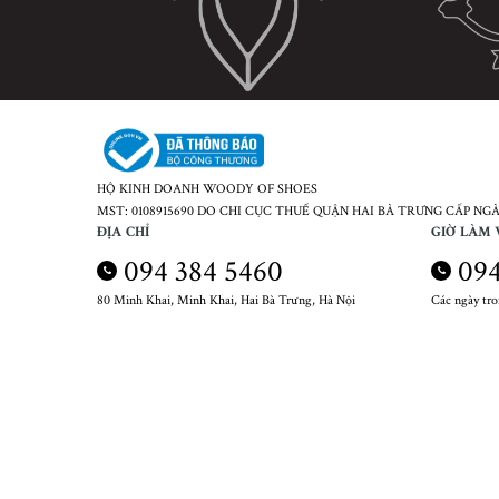
HỘ KINH DOANH WOODY OF SHOES
MST: 0108915690 DO CHI CỤC THUẾ QUẬN HAI BÀ TRƯNG CẤP NGÀY
ĐỊA CHỈ
GIỜ LÀM 
094 384 5460
094
80 Minh Khai, Minh Khai, Hai Bà Trưng, Hà Nội
Các ngày tr