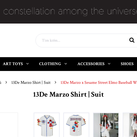
ART TOYS
CLOTHING
ACCESSORIES
SHOES
ủ
13De Marzo Shirt | Suit
13De Marzo x Sesame Street Elmo Baseball Wh
13De Marzo Shirt | Suit