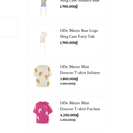
Sling Case Sodalite Blue
1.900.000₫
13De Marzo Bear Logo
Sling Case Fairy Tale
1.900.000₫
13De Marzo Mini
Doozoo T-shirt Solitary
Star
3.800.000₫
4.400.000₫
13De Marzo Mini
Doozoo T-shirt Fuchsia
Fedora
4.200.000₫
4.400.000₫