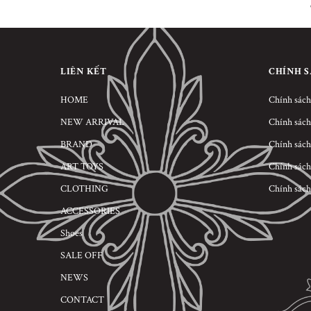
LIÊN KẾT
CHÍNH 
HOME
Chính sách
NEW ARRIVAL
Chính sách
BRAND
Chính sách
ART TOYS
Chính sách
CLOTHING
Chính sách
ACCESSORIES
Shoes
SALE OFF
NEWS
CONTACT