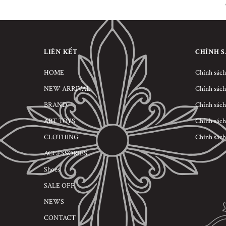
LIÊN KẾT
CHÍNH 
HOME
Chính sách
NEW ARRIVAL
Chính sách
BRAND
Chính sách
ART TOYS
Chính sách
CLOTHING
Chính sách
ACCESSORIES
Shoes
SALE OFF
NEWS
CONTACT