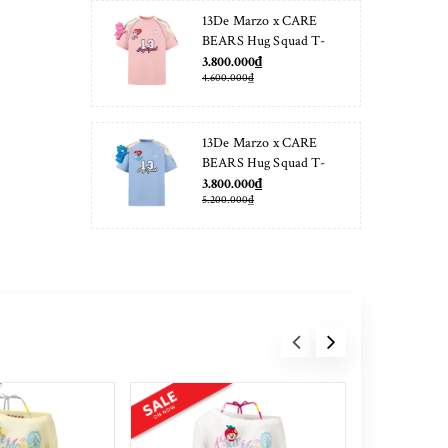
13De Marzo x CARE
BEARS Hug Squad T-
shirt Almond Blossom
3.800.000₫
4.600.000₫
13De Marzo x CARE
BEARS Hug Squad T-
shirt Placid Blue
3.800.000₫
5.200.000₫