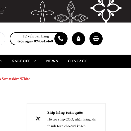
Tư vấn bán hàng
Gọi ngay 0943845460
SALE OFF
NEWS
CONTACT
Sweatshirt White
Ship hàng toàn quốc
Hỗ trợ ship COD, nhận hàng khi
thanh toán cho quý khách