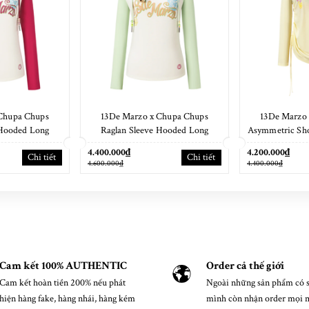
Chupa Chups
13De Marzo x Chupa Chups
13De Marzo
 Hooded Long
Raglan Sleeve Hooded Long
Asymmetric Sho
 Red
Sleeve Green
Set
4.400.000₫
4.200.000₫
Chi tiết
Chi tiết
4.600.000₫
4.400.000₫
Cam kết 100% AUTHENTIC
Order cả thế giới
Cam kết hoàn tiền 200% nếu phát
Ngoài những sản phẩm có s
hiện hàng fake, hàng nhái, hàng kém
mình còn nhận order mọi 