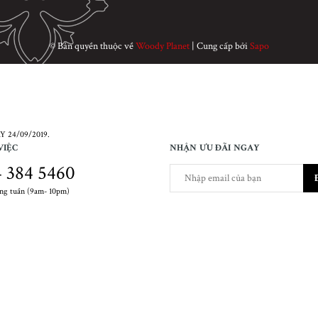
© Bản quyền thuộc về
Woody Planet
|
Cung cấp bởi
Sapo
 24/09/2019.
VIỆC
NHẬN ƯU ĐÃI NGAY
 384 5460
ong tuần (9am- 10pm)