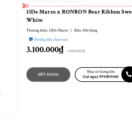
13De Marzo x RONRON Bear Ribbon Swea
White
Thương hiệu:
13De Marzo
|
Kho:
Hết hàng
Hướng dẫn chọn size
3.100.000₫
3.300.000₫
Mua số lượng lớn
HẾT HÀNG
Gọi ngay 0943845460