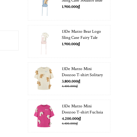
Sling Case Sodalite Blue
1.900.000₫
13De Marzo Bear Logo
Sling Case Fairy Tale
1.900.000₫
13De Marzo Mini
Doozoo T-shirt Solitary
Star
3.800.000₫
4.400.000₫
13De Marzo Mini
Doozoo T-shirt Fuchsia
Fedora
4.200.000₫
4.400.000₫