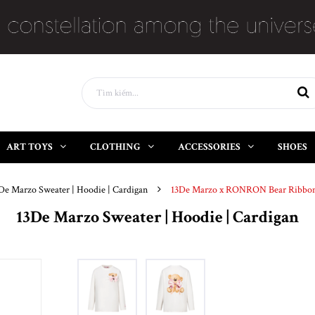
ART TOYS
CLOTHING
ACCESSORIES
SHOES
De Marzo Sweater | Hoodie | Cardigan
13De Marzo x RONRON Bear Ribbon 
13De Marzo Sweater | Hoodie | Cardigan