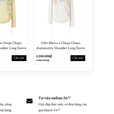
 x Chupa Chups
13De Marzo x Chupa Chups
13De Marzo O
ulder Long Sleeve
Asymmetric Shoulder Long Sleeve
Waff
 Yellow
Set White
4.200.000₫
4.400.000₫
Chi tiết
Chi tiết
4.400.000₫
4.600.000₫
Tư vấn online 24/7
ẵn, shop
Giải đáp thắc mắc về đơn hàng của
mặt hàng
quý khách 24/7