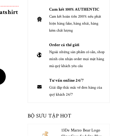
Cam kết 100% AUTHENTIC
tshirt
Cam kết hoàn tiền 200% nếu phát
hiện hàng fake, hàng nhái, hàng
kém chất lượng
Order cả thế giới
Ngoài những sản phẩm có sẵn, shop
mình còn nhận order mọi mặt hàng
mà quý khách yêu cầu
Tư vấn online 24/7
Giải đáp thắc mắc về đơn hàng của
quý khách 24/7
BỘ SƯU TẬP HOT
13De Marzo Bear Logo