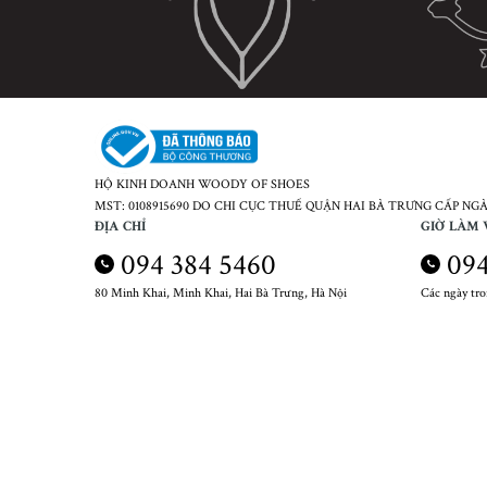
HỘ KINH DOANH WOODY OF SHOES
MST: 0108915690 DO CHI CỤC THUẾ QUẬN HAI BÀ TRƯNG CẤP NGÀY
ĐỊA CHỈ
GIỜ LÀM 
094 384 5460
094
80 Minh Khai, Minh Khai, Hai Bà Trưng, Hà Nội
Các ngày tr