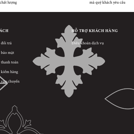
chất lượng
mà quý khách yêu cầu
SÁCH
HỖ TRỢ KHÁCH HÀNG
 đổi trả
Điều khoản dịch vụ
 bảo mật
 thanh toán
 kiểm hàng
 vận chuyển