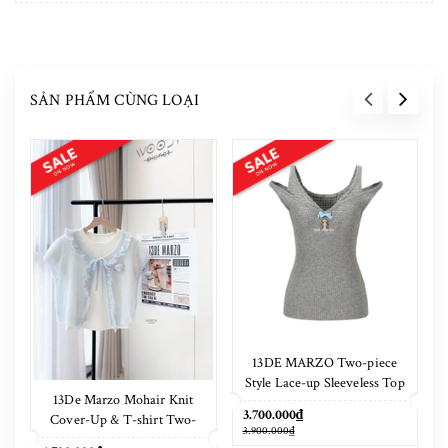
SẢN PHẨM CÙNG LOẠI
13DE MARZO Two-piece
Style Lace-up Sleeveless Top
13De Marzo Mohair Knit
Grey
3.700.000₫
Cover-Up & T-shirt Two-
3.900.000₫
Piece Set