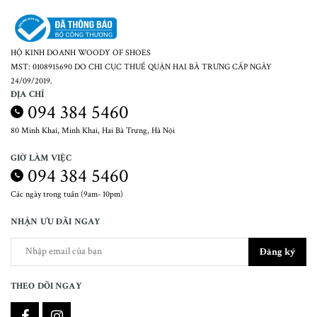
HỘ KINH DOANH WOODY OF SHOES
MST: 0108915690 DO CHI CỤC THUẾ QUẬN HAI BÀ TRƯNG CẤP NGÀY
24/09/2019.
ĐỊA CHỈ
094 384 5460
80 Minh Khai, Minh Khai, Hai Bà Trưng, Hà Nội
GIỜ LÀM VIỆC
094 384 5460
Các ngày trong tuần (9am- 10pm)
NHẬN ƯU ĐÃI NGAY
Đăng ký
THEO DÕI NGAY