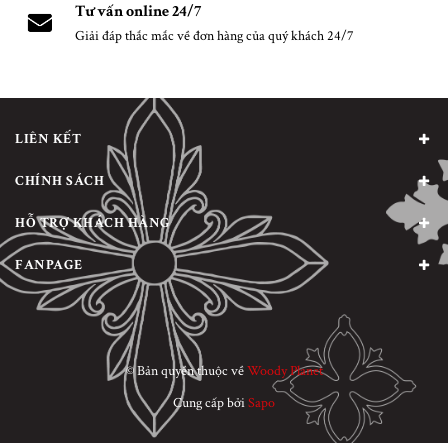
Tư vấn online 24/7
Giải đáp thắc mắc về đơn hàng của quý khách 24/7
LIÊN KẾT
CHÍNH SÁCH
HỖ TRỢ KHÁCH HÀNG
FANPAGE
© Bản quyền thuộc về
Woody Planet
Cung cấp bởi
Sapo