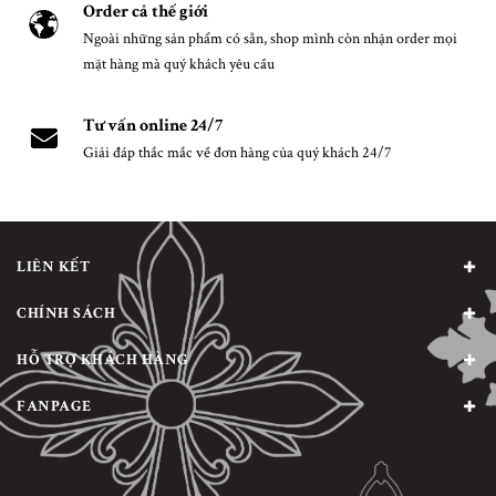
Order cả thế giới
Ngoài những sản phẩm có sẵn, shop mình còn nhận order mọi
mặt hàng mà quý khách yêu cầu
Tư vấn online 24/7
Giải đáp thắc mắc về đơn hàng của quý khách 24/7
LIÊN KẾT
CHÍNH SÁCH
HỖ TRỢ KHÁCH HÀNG
FANPAGE