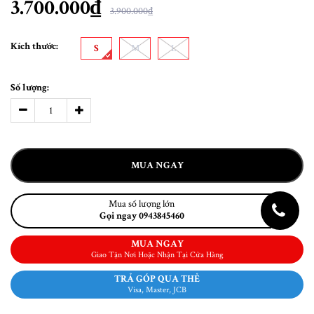
3.700.000₫
3.900.000₫
Kích thước:
S
M
L
Số lượng:
MUA NGAY
Mua số lượng lớn
Gọi ngay 0943845460
MUA NGAY
Giao Tận Nơi Hoặc Nhận Tại Cửa Hàng
TRẢ GÓP QUA THẺ
Visa, Master, JCB