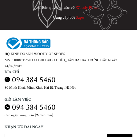
© Bản quyền thuộc về
Woody Planet
Cung cấp bởi
Sapo
HỘ KINH DOANH WOODY OF SHOES
MST: 0108915690 DO CHI CỤC THUẾ QUẬN HAI BÀ TRƯNG CẤP NGÀY
24/09/2019.
ĐỊA CHỈ
094 384 5460
80 Minh Khai, Minh Khai, Hai Bà Trưng, Hà Nội
GIỜ LÀM VIỆC
094 384 5460
Các ngày trong tuần (9am- 10pm)
NHẬN ƯU ĐÃI NGAY