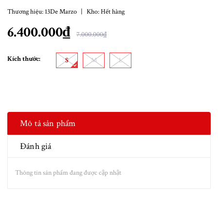
Thương hiệu:
13De Marzo
|
Kho:
Hết hàng
6.400.000₫
7.000.000₫
Kích thước:
S
M
L
Mô tả sản phẩm
Đánh giá
Thông tin sản phẩm đang được cập nhật