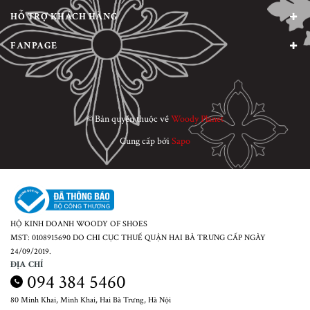
HỖ TRỢ KHÁCH HÀNG
FANPAGE
© Bản quyền thuộc về
Woody Planet
Cung cấp bởi
Sapo
HỘ KINH DOANH WOODY OF SHOES
MST: 0108915690 DO CHI CỤC THUẾ QUẬN HAI BÀ TRƯNG CẤP NGÀY
24/09/2019.
ĐỊA CHỈ
094 384 5460
80 Minh Khai, Minh Khai, Hai Bà Trưng, Hà Nội