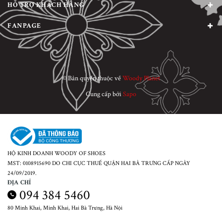
HỖ TRỢ KHÁCH HÀNG
FANPAGE
© Bản quyền thuộc về
Woody Planet
Cung cấp bởi
Sapo
HỘ KINH DOANH WOODY OF SHOES
MST: 0108915690 DO CHI CỤC THUẾ QUẬN HAI BÀ TRƯNG CẤP NGÀY
24/09/2019.
ĐỊA CHỈ
094 384 5460
80 Minh Khai, Minh Khai, Hai Bà Trưng, Hà Nội