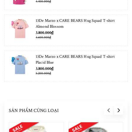
4.400.000₫
13De Marzo x CARE BEARS Hug Squad T-shirt
Almond Blossom
3.800.000₫
4.600.000₫
13De Marzo x CARE BEARS Hug Squad T-shirt
Placid Blue
3.800.000₫
5.200.000₫
SẢN PHẨM CÙNG LOẠI