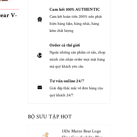
Cam kết 100% AUTHENTIC
ear V-
Cam kết hoàn tiền 200% nếu phát
hiện hàng fake, hàng nhái, hàng
kém chất lượng
Order cả thế giới
Ngoài những sản phẩm có sẵn, shop
mình còn nhận order mọi mặt hàng
mà quý khách yêu cầu
Tư vấn online 24/7
Giải đáp thắc mắc về đơn hàng của
quý khách 24/7
BỘ SƯU TẬP HOT
13De Marzo Bear Logo