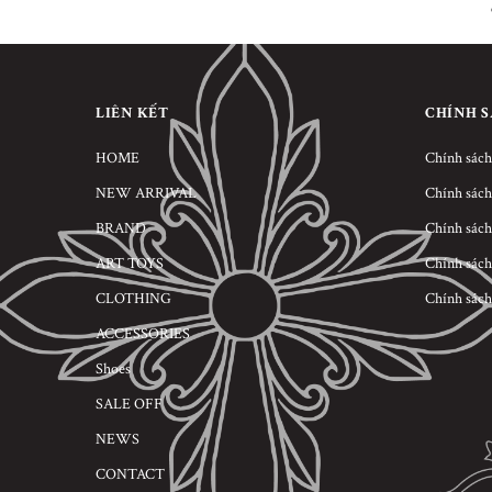
LIÊN KẾT
CHÍNH 
HOME
Chính sách
NEW ARRIVAL
Chính sách
BRAND
Chính sách
ART TOYS
Chính sách
CLOTHING
Chính sách
ACCESSORIES
Shoes
SALE OFF
NEWS
CONTACT