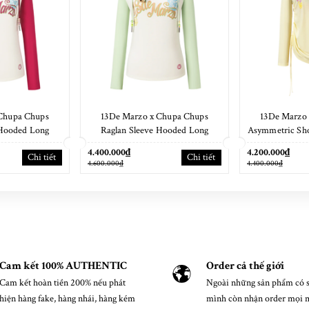
Chupa Chups
13De Marzo x Chupa Chups
13De Marzo
 Hooded Long
Raglan Sleeve Hooded Long
Asymmetric Sho
 Red
Sleeve Green
Set
4.400.000₫
4.200.000₫
Chi tiết
Chi tiết
4.600.000₫
4.400.000₫
Cam kết 100% AUTHENTIC
Order cả thế giới
Cam kết hoàn tiền 200% nếu phát
Ngoài những sản phẩm có s
hiện hàng fake, hàng nhái, hàng kém
mình còn nhận order mọi 