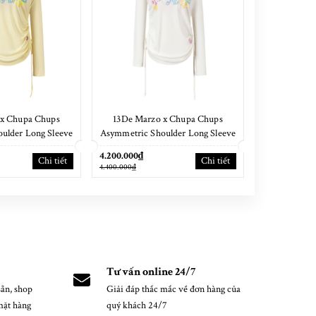
 x Chupa Chups
13De Marzo x Chupa Chups
13De Marzo O
ulder Long Sleeve
Asymmetric Shoulder Long Sleeve
Waff
 Yellow
Set White
4.200.000₫
4.400.000₫
Chi tiết
Chi tiết
4.400.000₫
4.600.000₫
Tư vấn online 24/7
ẵn, shop
Giải đáp thắc mắc về đơn hàng của
mặt hàng
quý khách 24/7