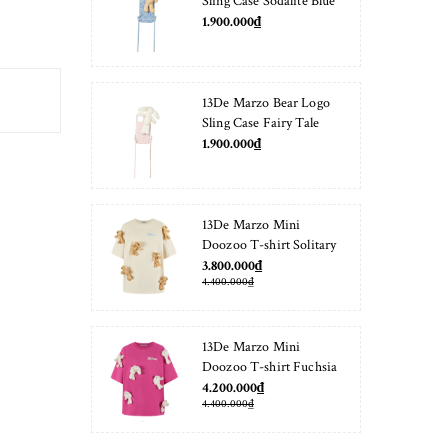
Sling Case Sodalite Blue
1.900.000₫
13De Marzo Bear Logo
Sling Case Fairy Tale
1.900.000₫
13De Marzo Mini
Doozoo T-shirt Solitary
Star
3.800.000₫
4.400.000₫
13De Marzo Mini
Doozoo T-shirt Fuchsia
Fedora
4.200.000₫
4.400.000₫