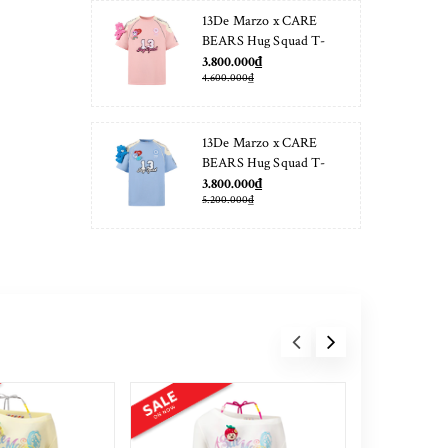
13De Marzo x CARE
BEARS Hug Squad T-
shirt Almond Blossom
3.800.000₫
4.600.000₫
13De Marzo x CARE
BEARS Hug Squad T-
shirt Placid Blue
3.800.000₫
5.200.000₫