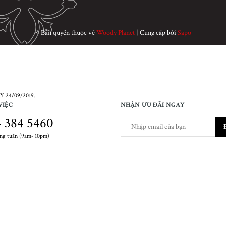
© Bản quyền thuộc về
Woody Planet
|
Cung cấp bởi
Sapo
 24/09/2019.
VIỆC
NHẬN ƯU ĐÃI NGAY
 384 5460
ong tuần (9am- 10pm)