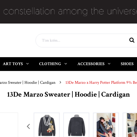
ART TOYS
CLOTHING
ACCESSORIES
SHOES
rzo Sweater | Hoodie | Cardigan
13De Marzo x Harry Potter Platform 9¾ B
13De Marzo Sweater | Hoodie | Cardigan
prev