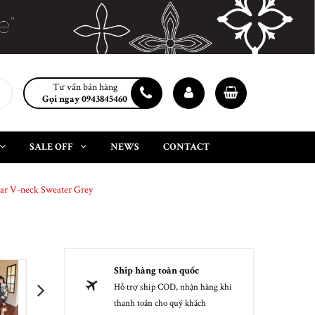
Tư vấn bán hàng
Gọi ngay 0943845460
SALE OFF
NEWS
CONTACT
ear V-neck Sweater Grey
Ship hàng toàn quốc
Hỗ trợ ship COD, nhận hàng khi
next
thanh toán cho quý khách