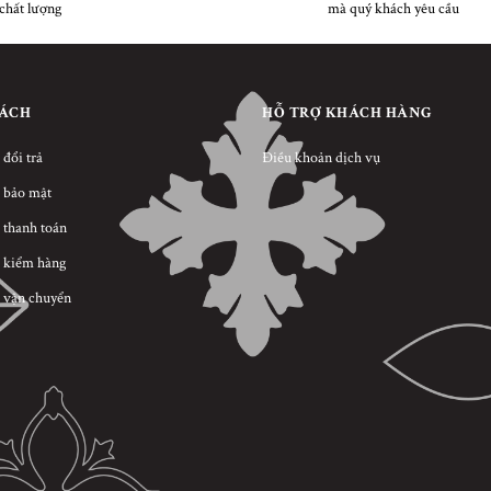
chất lượng
mà quý khách yêu cầu
SÁCH
HỖ TRỢ KHÁCH HÀNG
 đổi trả
Điều khoản dịch vụ
 bảo mật
 thanh toán
 kiểm hàng
 vận chuyển