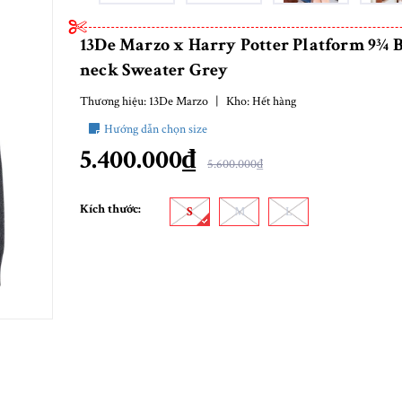
13De Marzo x Harry Potter Platform 9¾ B
neck Sweater Grey
Thương hiệu:
13De Marzo
|
Kho:
Hết hàng
Hướng dẫn chọn size
5.400.000₫
5.600.000₫
Kích thước:
S
M
L