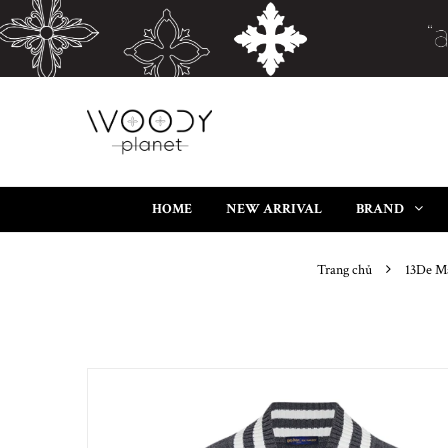
HOME
NEW ARRIVAL
BRAND
Trang chủ
13De Ma