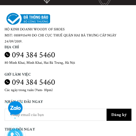
HỘ KINH DOANH WOODY OF SHOES
MST: 0108915690 DO CHI CỤC THUẾ QUẬN HAI BÀ TRƯNG CẤP NGÀY
24/09/2019.
ĐỊA CHỈ
094 384 5460
80 Minh Khai, Minh Khai, Hai Bà Trưng, Hà Nội
GIỜ LÀM VIỆC
094 384 5460
Các ngày trong tuần (9am- 10pm)
NHẬN ƯU ĐÃI NGAY
Đăng ký
THEO DÕI NGAY