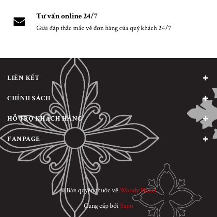
Tư vấn online 24/7
Giải đáp thắc mắc về đơn hàng của quý khách 24/7
LIÊN KẾT
CHÍNH SÁCH
HỖ TRỢ KHÁCH HÀNG
FANPAGE
© Bản quyền thuộc về
Woody Planet
Cung cấp bởi
Sapo