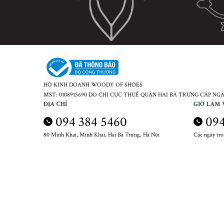
HỘ KINH DOANH WOODY OF SHOES
MST: 0108915690 DO CHI CỤC THUẾ QUẬN HAI BÀ TRƯNG CẤP NGÀY
ĐỊA CHỈ
GIỜ LÀM 
094 384 5460
094
80 Minh Khai, Minh Khai, Hai Bà Trưng, Hà Nội
Các ngày tr