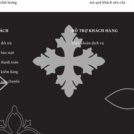
chất lượng
mà quý khách yêu cầu
SÁCH
HỖ TRỢ KHÁCH HÀNG
 đổi trả
Điều khoản dịch vụ
 bảo mật
 thanh toán
 kiểm hàng
 vận chuyển