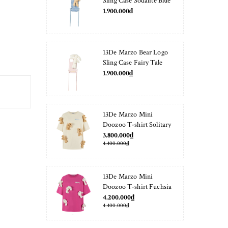
Sling Case Sodalite Blue
1.900.000₫
13De Marzo Bear Logo
Sling Case Fairy Tale
1.900.000₫
13De Marzo Mini
Doozoo T-shirt Solitary
Star
3.800.000₫
4.400.000₫
13De Marzo Mini
Doozoo T-shirt Fuchsia
Fedora
4.200.000₫
4.400.000₫