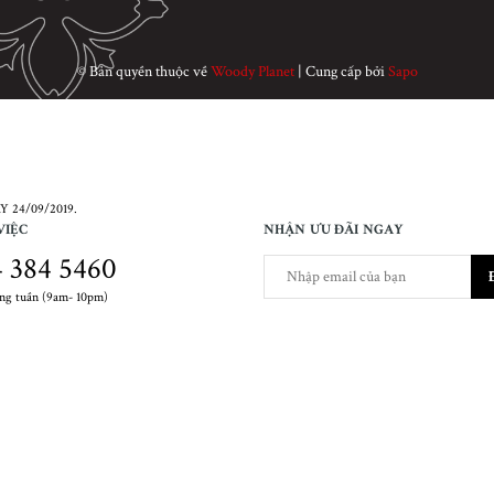
© Bản quyền thuộc về
Woody Planet
|
Cung cấp bởi
Sapo
 24/09/2019.
VIỆC
NHẬN ƯU ĐÃI NGAY
 384 5460
ong tuần (9am- 10pm)