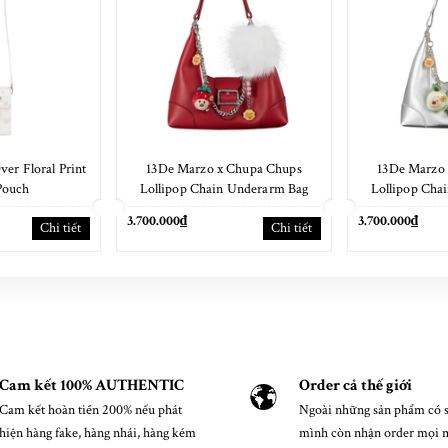
er Floral Print
13De Marzo x Chupa Chups
13De Marzo
Pouch
Lollipop Chain Underarm Bag
Lollipop Cha
Red
S
3.700.000₫
3.700.000₫
Chi tiết
Chi tiết
Cam kết 100% AUTHENTIC
Order cả thế giới
Cam kết hoàn tiền 200% nếu phát
Ngoài những sản phẩm có s
hiện hàng fake, hàng nhái, hàng kém
mình còn nhận order mọi 