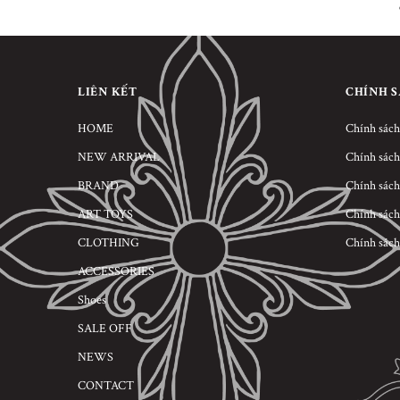
LIÊN KẾT
CHÍNH 
HOME
Chính sách
NEW ARRIVAL
Chính sách
BRAND
Chính sách
ART TOYS
Chính sách
CLOTHING
Chính sách
ACCESSORIES
Shoes
SALE OFF
NEWS
CONTACT