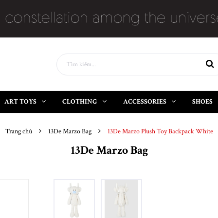
ART TOYS
CLOTHING
ACCESSORIES
SHOES
Trang chủ
13De Marzo Bag
13De Marzo Plush Toy Backpack White
13De Marzo Bag