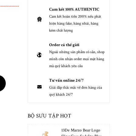
Cam kết 100% AUTHENTIC
Cam kết hoàn tiền 200% nếu phát
hiện hàng fake, hàng nhái, hàng
kém chất lượng
Order cả thế giới
Ngoài những sản phẩm có sẵn, shop
mình còn nhận order mọi mặt hàng
mà quý khách yêu cầu
Tư vấn online 24/7
Giải đáp thắc mắc về đơn hàng của
quý khách 24/7
BỘ SƯU TẬP HOT
13De Marzo Bear Logo