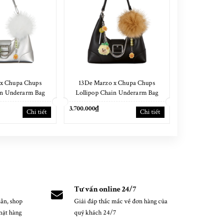
 x Chupa Chups
13De Marzo x Chupa Chups
13De Marz
in Underarm Bag
Lollipop Chain Underarm Bag
ilver
Black
3.700.000₫
4.200.000₫
Chi tiết
Chi tiết
Tư vấn online 24/7
ẵn, shop
Giải đáp thắc mắc về đơn hàng của
mặt hàng
quý khách 24/7