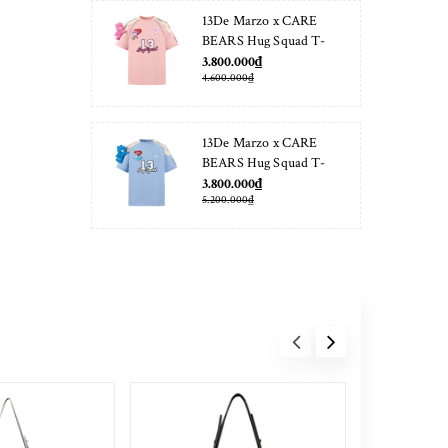
13De Marzo x CARE
BEARS Hug Squad T-
shirt Almond Blossom
3.800.000₫
4.600.000₫
13De Marzo x CARE
BEARS Hug Squad T-
shirt Placid Blue
3.800.000₫
5.200.000₫