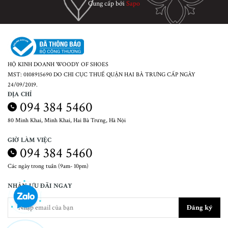
Cung cấp bởi
Sapo
HỘ KINH DOANH WOODY OF SHOES
MST: 0108915690 DO CHI CỤC THUẾ QUẬN HAI BÀ TRƯNG CẤP NGÀY
24/09/2019.
ĐỊA CHỈ
094 384 5460
80 Minh Khai, Minh Khai, Hai Bà Trưng, Hà Nội
GIỜ LÀM VIỆC
094 384 5460
Các ngày trong tuần (9am- 10pm)
NHẬN ƯU ĐÃI NGAY
Đăng ký