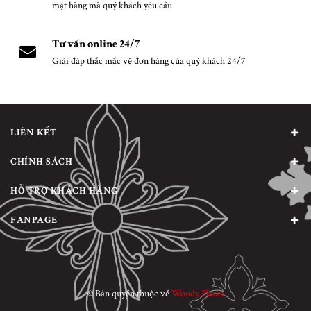
mặt hàng mà quý khách yêu cầu
Tư vấn online 24/7
Giải đáp thắc mắc về đơn hàng của quý khách 24/7
LIÊN KẾT
CHÍNH SÁCH
HỖ TRỢ KHÁCH HÀNG
FANPAGE
© Bản quyền thuộc về
Woody Planet