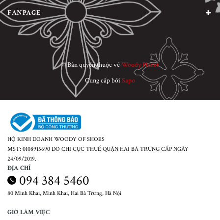
FANPAGE
© Bản quyền thuộc về
Woody Planet
Cung cấp bởi
Sapo
HỘ KINH DOANH WOODY OF SHOES
MST: 0108915690 DO CHI CỤC THUẾ QUẬN HAI BÀ TRƯNG CẤP NGÀY
24/09/2019.
ĐỊA CHỈ
094 384 5460
80 Minh Khai, Minh Khai, Hai Bà Trưng, Hà Nội
GIỜ LÀM VIỆC