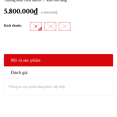
Thương hiệu:
13De Marzo
|
Kho:
Hết hàng
5.800.000₫
6.400.000₫
Kích thước:
S
M
L
Mô tả sản phẩm
Đánh giá
Thông tin sản phẩm đang được cập nhật