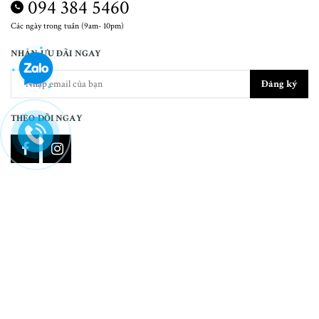
094 384 5460
Các ngày trong tuần (9am- 10pm)
NHẬN ƯU ĐÃI NGAY
Đăng ký
THEO DÕI NGAY