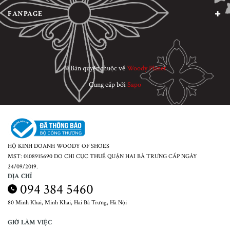
FANPAGE
© Bản quyền thuộc về
Woody Planet
Cung cấp bởi
Sapo
HỘ KINH DOANH WOODY OF SHOES
MST: 0108915690 DO CHI CỤC THUẾ QUẬN HAI BÀ TRƯNG CẤP NGÀY
24/09/2019.
ĐỊA CHỈ
094 384 5460
80 Minh Khai, Minh Khai, Hai Bà Trưng, Hà Nội
GIỜ LÀM VIỆC