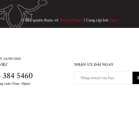
© Bản quyền thuộc về
Woody Planet
|
Cung cấp bởi
Sapo
 24/09/2019.
VIỆC
NHẬN ƯU ĐÃI NGAY
 384 5460
ong tuần (9am- 10pm)