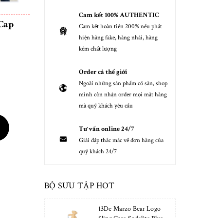
Cam kết 100% AUTHENTIC
Cap
Cam kết hoàn tiền 200% nếu phát
hiện hàng fake, hàng nhái, hàng
kém chất lượng
Order cả thế giới
Ngoài những sản phẩm có sẵn, shop
mình còn nhận order mọi mặt hàng
mà quý khách yêu cầu
Tư vấn online 24/7
Giải đáp thắc mắc về đơn hàng của
quý khách 24/7
BỘ SƯU TẬP HOT
13De Marzo Bear Logo