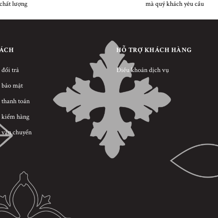
chất lượng
mà quý khách yêu cầu
SÁCH
HỖ TRỢ KHÁCH HÀNG
 đổi trả
Điều khoản dịch vụ
 bảo mật
 thanh toán
 kiểm hàng
 vận chuyển