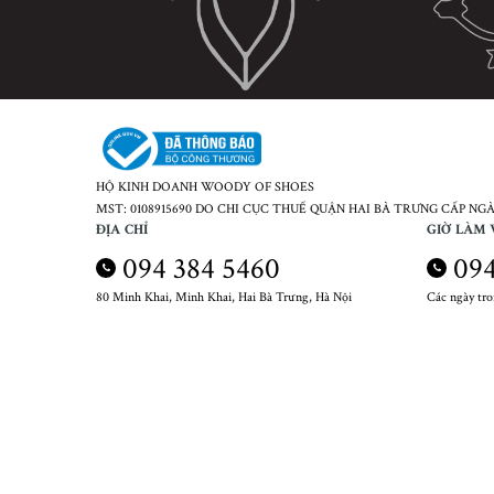
HỘ KINH DOANH WOODY OF SHOES
MST: 0108915690 DO CHI CỤC THUẾ QUẬN HAI BÀ TRƯNG CẤP NGÀY
ĐỊA CHỈ
GIỜ LÀM 
094 384 5460
094
80 Minh Khai, Minh Khai, Hai Bà Trưng, Hà Nội
Các ngày tr