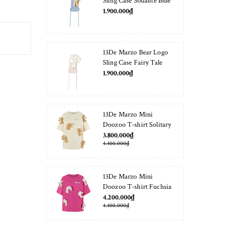
Sling Case Sodalite Blue
1.900.000₫
13De Marzo Bear Logo
Sling Case Fairy Tale
1.900.000₫
13De Marzo Mini
Doozoo T-shirt Solitary
Star
3.800.000₫
4.400.000₫
13De Marzo Mini
Doozoo T-shirt Fuchsia
Fedora
4.200.000₫
4.400.000₫