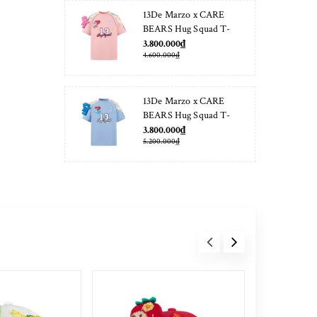
13De Marzo x CARE
BEARS Hug Squad T-
shirt Almond Blossom
3.800.000₫
4.600.000₫
13De Marzo x CARE
BEARS Hug Squad T-
shirt Placid Blue
3.800.000₫
5.200.000₫