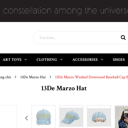
ART TOYS
CLOTHING
ACCESSORIES
SHOES
ang chủ
13De Marzo Hat
13De Marzo Washed Distressed Baseball Cap B
13De Marzo Hat
prev