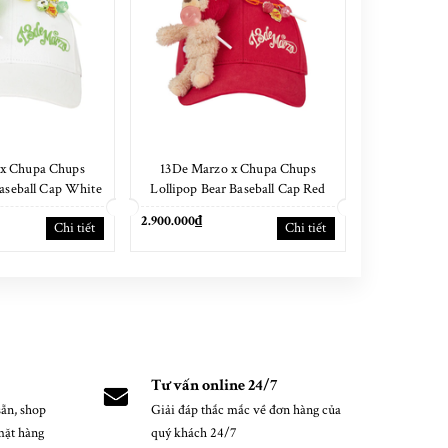
 x Chupa Chups
13De Marzo x Chupa Chups
13De Marzo M
Baseball Cap White
Lollipop Bear Baseball Cap Red
Head
2.900.000₫
2.200.000₫
Chi tiết
Chi tiết
Tư vấn online 24/7
ẵn, shop
Giải đáp thắc mắc về đơn hàng của
mặt hàng
quý khách 24/7