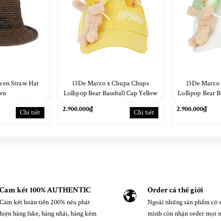
en Straw Hat
13De Marzo x Chupa Chups
13De Marzo
wn
Lollipop Bear Baseball Cap Yellow
Lollipop Bear 
2.900.000₫
2.900.000₫
Chi tiết
Chi tiết
Cam kết 100% AUTHENTIC
Order cả thế giới
Cam kết hoàn tiền 200% nếu phát
Ngoài những sản phẩm có s
hiện hàng fake, hàng nhái, hàng kém
mình còn nhận order mọi 