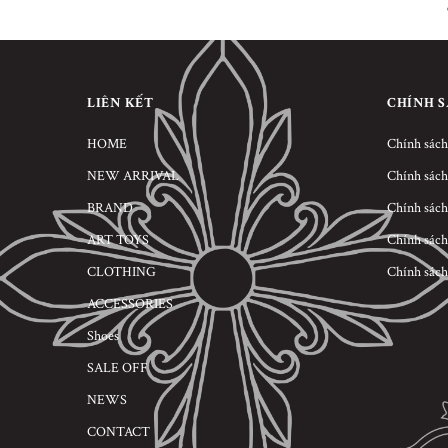
LIÊN KẾT
CHÍNH 
HOME
Chính sách
NEW ARRIVAL
Chính sách
BRAND
Chính sách
ART TOYS
Chính sách
CLOTHING
Chính sách
ACCESSORIES
Shoes
SALE OFF
NEWS
CONTACT