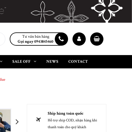
Tư vấn bán hàng
Gọi ngay 0943845460
SALE OFF
NEWS
CONTACT
lue
Ship hàng toàn quốc
Hỗ trợ ship COD, nhận hàng khi
next
thanh toán cho quý khách