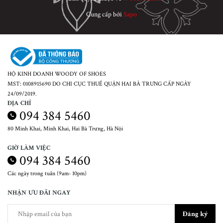
Cung cấp bởi
Sapo
HỘ KINH DOANH WOODY OF SHOES
MST: 0108915690 DO CHI CỤC THUẾ QUẬN HAI BÀ TRƯNG CẤP NGÀY
24/09/2019.
ĐỊA CHỈ
094 384 5460
80 Minh Khai, Minh Khai, Hai Bà Trưng, Hà Nội
GIỜ LÀM VIỆC
094 384 5460
Các ngày trong tuần (9am- 10pm)
NHẬN ƯU ĐÃI NGAY
Đăng ký