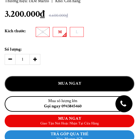
Thương hiệu:
13De Marzo
|
Kho:
Còn hàng
3.200.000₫
4.600.000₫
Kích thước:
S
M
L
Số lượng:
MUA NGAY
Mua số lượng lớn
Gọi ngay 0943845460
MUA NGAY
Giao Tận Nơi Hoặc Nhận Tại Cửa Hàng
TRẢ GÓP QUA THẺ
Visa, Master, JCB