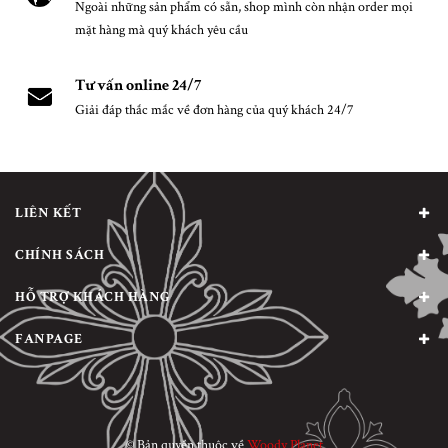
Ngoài những sản phẩm có sẵn, shop mình còn nhận order mọi
mặt hàng mà quý khách yêu cầu
Tư vấn online 24/7
Giải đáp thắc mắc về đơn hàng của quý khách 24/7
LIÊN KẾT
CHÍNH SÁCH
HỖ TRỢ KHÁCH HÀNG
FANPAGE
© Bản quyền thuộc về
Woody Planet