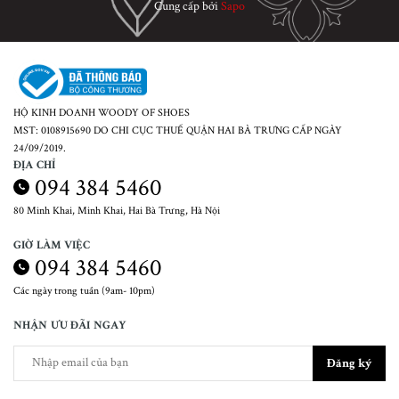
Cung cấp bởi
Sapo
HỘ KINH DOANH WOODY OF SHOES
MST: 0108915690 DO CHI CỤC THUẾ QUẬN HAI BÀ TRƯNG CẤP NGÀY
24/09/2019.
ĐỊA CHỈ
094 384 5460
80 Minh Khai, Minh Khai, Hai Bà Trưng, Hà Nội
GIỜ LÀM VIỆC
094 384 5460
Các ngày trong tuần (9am- 10pm)
NHẬN ƯU ĐÃI NGAY
Đăng ký