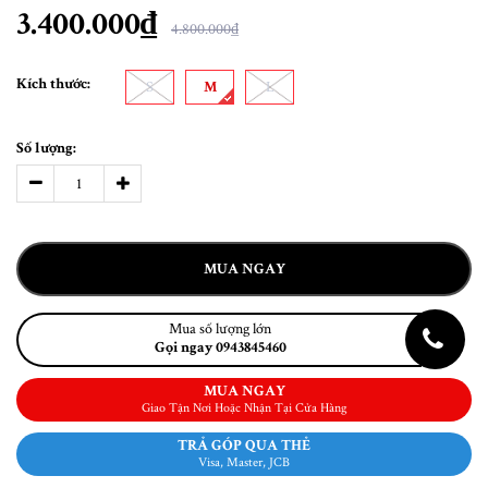
3.400.000₫
4.800.000₫
Kích thước:
S
M
L
Số lượng:
MUA NGAY
Mua số lượng lớn
Gọi ngay 0943845460
MUA NGAY
Giao Tận Nơi Hoặc Nhận Tại Cửa Hàng
TRẢ GÓP QUA THẺ
Visa, Master, JCB