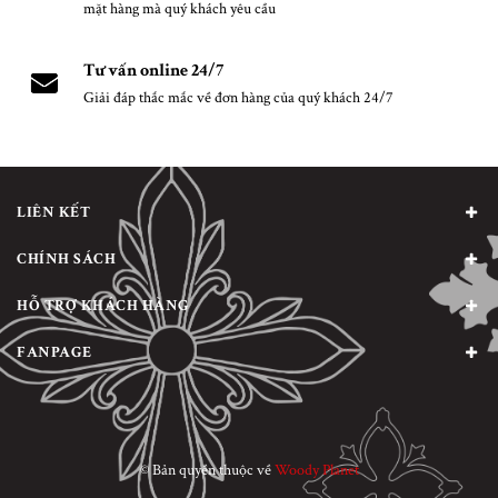
mặt hàng mà quý khách yêu cầu
Tư vấn online 24/7
Giải đáp thắc mắc về đơn hàng của quý khách 24/7
LIÊN KẾT
CHÍNH SÁCH
HỖ TRỢ KHÁCH HÀNG
FANPAGE
© Bản quyền thuộc về
Woody Planet