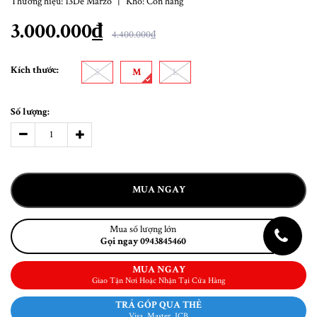
Thương hiệu:
13De Marzo
|
Kho:
Còn hàng
3.000.000₫
4.400.000₫
Kích thước:
S
M
L
Số lượng:
MUA NGAY
Mua số lượng lớn
Gọi ngay 0943845460
MUA NGAY
Giao Tận Nơi Hoặc Nhận Tại Cửa Hàng
TRẢ GÓP QUA THẺ
Visa, Master, JCB