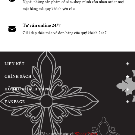
Ngoài những sản phẩm có sẵn, shop mình còn nhận order mọi
mặt hàng mà quý khách yêu cầu
Tư vấn online 24/7
Giải đáp thắc mắc về đơn hàng của quý khách 24/7
LIÊN KẾT
CHÍNH SÁCH
HỖ TRỢ KHÁCH HÀNG
FANPAGE
© Bản quyền thuộc về
Woody Planet