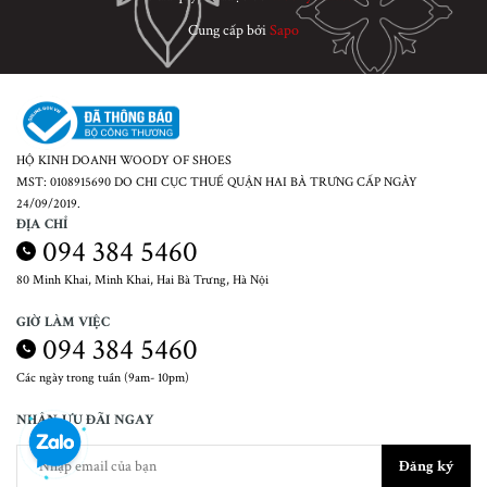
Cung cấp bởi
Sapo
HỘ KINH DOANH WOODY OF SHOES
MST: 0108915690 DO CHI CỤC THUẾ QUẬN HAI BÀ TRƯNG CẤP NGÀY
24/09/2019.
ĐỊA CHỈ
094 384 5460
80 Minh Khai, Minh Khai, Hai Bà Trưng, Hà Nội
GIỜ LÀM VIỆC
094 384 5460
Các ngày trong tuần (9am- 10pm)
NHẬN ƯU ĐÃI NGAY
Đăng ký