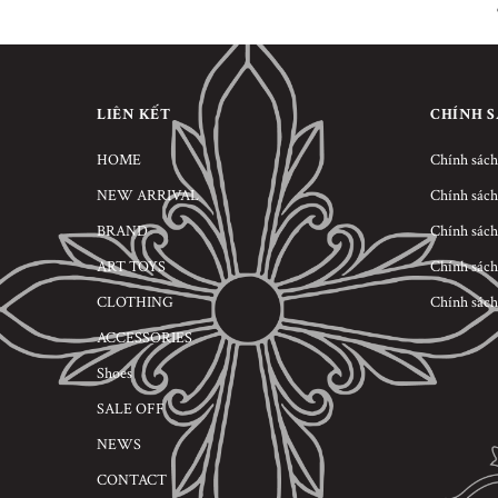
LIÊN KẾT
CHÍNH 
HOME
Chính sách
NEW ARRIVAL
Chính sách
BRAND
Chính sách
ART TOYS
Chính sách
CLOTHING
Chính sách
ACCESSORIES
Shoes
SALE OFF
NEWS
CONTACT