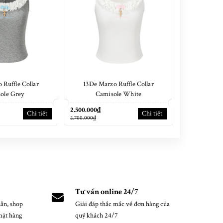
 Ruffle Collar
13De Marzo Ruffle Collar
13De Marz
ole Grey
Camisole White
Fringe
2.500.000₫
2.900.000₫
Chi tiết
Chi tiết
2.700.000₫
3.100.000₫
Tư vấn online 24/7
ẵn, shop
Giải đáp thắc mắc về đơn hàng của
mặt hàng
quý khách 24/7