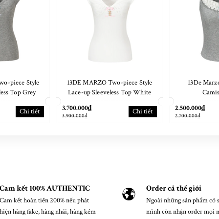
-piece Style
13DE MARZO Two-piece Style
13De Marzo
less Top Grey
Lace-up Sleeveless Top White
Camis
3.700.000₫
2.500.000₫
Chi tiết
Chi tiết
3.900.000₫
2.700.000₫
Cam kết 100% AUTHENTIC
Order cả thế giới
Cam kết hoàn tiền 200% nếu phát
Ngoài những sản phẩm có s
hiện hàng fake, hàng nhái, hàng kém
mình còn nhận order mọi 