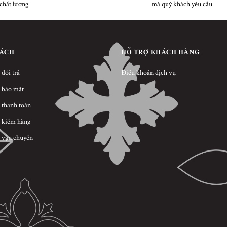
chất lượng
mà quý khách yêu cầu
SÁCH
HỖ TRỢ KHÁCH HÀNG
 đổi trả
Điều khoản dịch vụ
 bảo mật
 thanh toán
 kiểm hàng
 vận chuyển