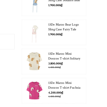
Sling Case Sodalite Blue
1.900.000₫
13De Marzo Bear Logo
Sling Case Fairy Tale
1.900.000₫
13De Marzo Mini
Doozoo T-shirt Solitary
Star
3.800.000₫
4.400.000₫
13De Marzo Mini
Doozoo T-shirt Fuchsia
Fedora
4.200.000₫
4.400.000₫