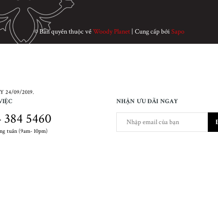
© Bản quyền thuộc về
Woody Planet
|
Cung cấp bởi
Sapo
 24/09/2019.
VIỆC
NHẬN ƯU ĐÃI NGAY
 384 5460
ong tuần (9am- 10pm)