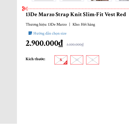
13De Marzo Strap Knit Slim-Fit Vest Red
Thương hiệu:
13De Marzo
|
Kho:
Hết hàng
Hướng dẫn chọn size
2.900.000₫
3.100.000₫
Kích thước:
S
M
L