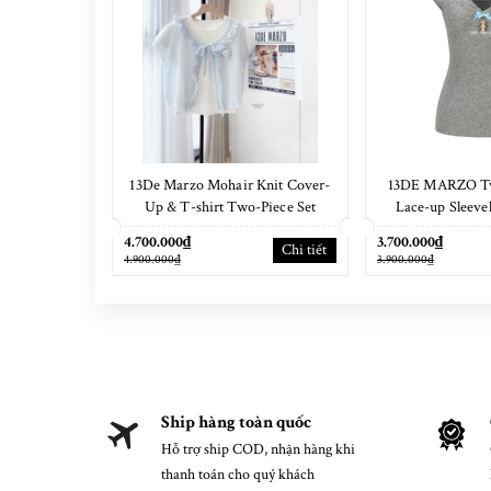
13De Marzo Mohair Knit Cover-
13DE MARZO Two
Up & T-shirt Two-Piece Set
Lace-up Sleeve
4.700.000₫
3.700.000₫
Chi tiết
4.900.000₫
3.900.000₫
Ship hàng toàn quốc
Hỗ trợ ship COD, nhận hàng khi
thanh toán cho quý khách