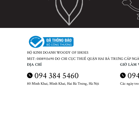
HỘ KINH DOANH WOODY OF SHOES
MST: 0108915690 DO CHI CỤC THUẾ QUẬN HAI BÀ TRƯNG CẤP NGÀY
ĐỊA CHỈ
GIỜ LÀM 
094 384 5460
094
80 Minh Khai, Minh Khai, Hai Bà Trưng, Hà Nội
Các ngày tr