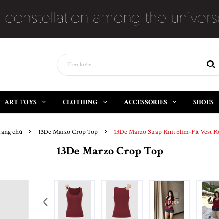
ART TOYS
CLOTHING
ACCESSORIES
SHOES
rang chủ
13De Marzo Crop Top
13De Marzo Strap Knit Slim-Fit Vest R
13De Marzo Crop Top
prev