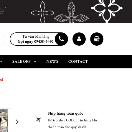
Tư vấn bán hàng
Gọi ngay 0943845460
SALE OFF
NEWS
CONTACT
ed
Ship hàng toàn quốc
Hỗ trợ ship COD, nhận hàng khi
next
thanh toán cho quý khách