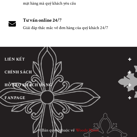
mặt hàng mà quý khách yêu cầu
Tư vấn online 24/7
Giải đáp thắc mắc về đơn hàng của quý khách 24/7
LIÊN KẾT
CHÍNH SÁCH
HỖ TRỢ KHÁCH HÀNG
FANPAGE
© Bản quyền thuộc về
Woody Planet