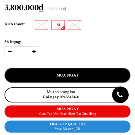
3.800.000₫
5.200.000₫
Kích thước:
S
M
L
Số lượng:
MUA NGAY
Mua số lượng lớn
Gọi ngay 0943845460
MUA NGAY
Giao Tận Nơi Hoặc Nhận Tại Cửa Hàng
TRẢ GÓP QUA THẺ
Visa, Master, JCB