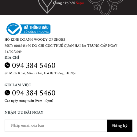
Cung cấp bởi
Sapo
HỘ KINH DOANH WOODY OF SHOES
MST: 0108915690 DO CHI CỤC THUẾ QUẬN HAI BÀ TRƯNG CẤP NGÀY
24/09/2019.
ĐỊA CHỈ
094 384 5460
80 Minh Khai, Minh Khai, Hai Bà Trưng, Hà Nội
GIỜ LÀM VIỆC
094 384 5460
Các ngày trong tuần (9am- 10pm)
NHẬN ƯU ĐÃI NGAY
Đăng ký