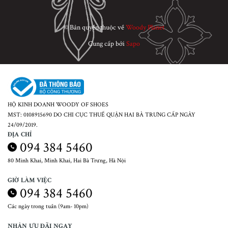
© Bản quyền thuộc về
Woody Planet
Cung cấp bởi
Sapo
HỘ KINH DOANH WOODY OF SHOES
MST: 0108915690 DO CHI CỤC THUẾ QUẬN HAI BÀ TRƯNG CẤP NGÀY
24/09/2019.
ĐỊA CHỈ
094 384 5460
80 Minh Khai, Minh Khai, Hai Bà Trưng, Hà Nội
GIỜ LÀM VIỆC
094 384 5460
Các ngày trong tuần (9am- 10pm)
NHẬN ƯU ĐÃI NGAY