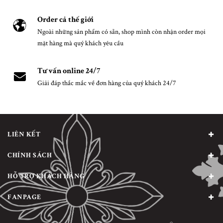
Order cả thế giới
Ngoài những sản phẩm có sẵn, shop mình còn nhận order mọi
mặt hàng mà quý khách yêu cầu
Tư vấn online 24/7
Giải đáp thắc mắc về đơn hàng của quý khách 24/7
LIÊN KẾT
CHÍNH SÁCH
HỖ TRỢ KHÁCH HÀNG
FANPAGE