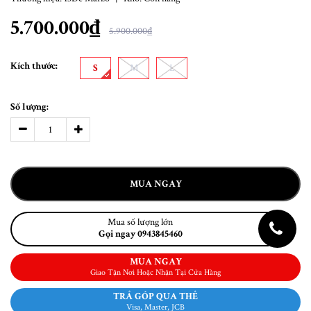
5.700.000₫
5.900.000₫
Kích thước:
S
M
L
Số lượng:
MUA NGAY
Mua số lượng lớn
Gọi ngay 0943845460
MUA NGAY
Giao Tận Nơi Hoặc Nhận Tại Cửa Hàng
TRẢ GÓP QUA THẺ
Visa, Master, JCB