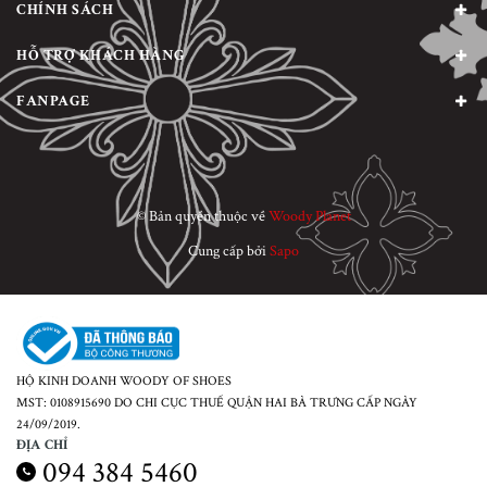
CHÍNH SÁCH
HỖ TRỢ KHÁCH HÀNG
FANPAGE
© Bản quyền thuộc về
Woody Planet
Cung cấp bởi
Sapo
HỘ KINH DOANH WOODY OF SHOES
MST: 0108915690 DO CHI CỤC THUẾ QUẬN HAI BÀ TRƯNG CẤP NGÀY
24/09/2019.
ĐỊA CHỈ
094 384 5460