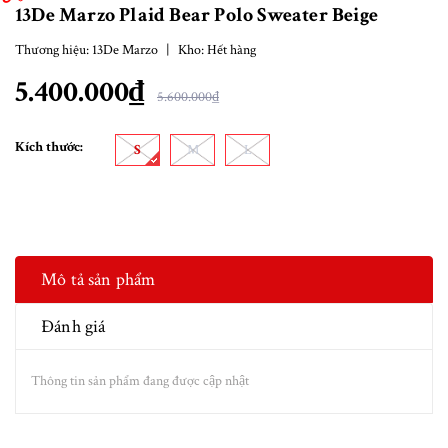
13De Marzo Plaid Bear Polo Sweater Beige
Thương hiệu:
13De Marzo
|
Kho:
Hết hàng
5.400.000₫
5.600.000₫
Kích thước:
S
M
L
Mô tả sản phẩm
Đánh giá
Thông tin sản phẩm đang được cập nhật