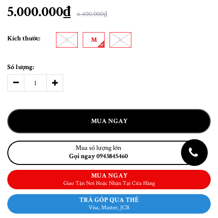
5.000.000₫
6.400.000₫
Kích thước:
S
M
L
Số lượng:
MUA NGAY
Mua số lượng lớn
Gọi ngay 0943845460
MUA NGAY
Giao Tận Nơi Hoặc Nhận Tại Cửa Hàng
TRẢ GÓP QUA THẺ
Visa, Master, JCB