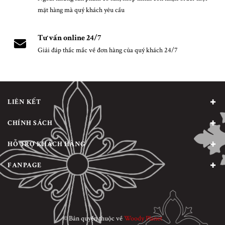
mặt hàng mà quý khách yêu cầu
Tư vấn online 24/7
Giải đáp thắc mắc về đơn hàng của quý khách 24/7
LIÊN KẾT
CHÍNH SÁCH
HỖ TRỢ KHÁCH HÀNG
FANPAGE
© Bản quyền thuộc về
Woody Planet