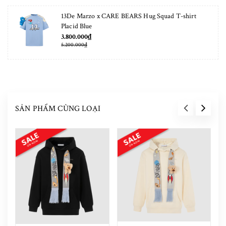
13De Marzo x CARE BEARS Hug Squad T-shirt
Placid Blue
3.800.000₫
5.200.000₫
SẢN PHẨM CÙNG LOẠI