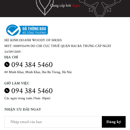
Cung cấp bởi
Sapo
HỘ KINH DOANH WOODY OF SHOES
MST: 0108915690 DO CHI CỤC THUẾ QUẬN HAI BÀ TRƯNG CẤP NGÀY
24/09/2019.
ĐỊA CHỈ
094 384 5460
80 Minh Khai, Minh Khai, Hai Bà Trưng, Hà Nội
GIỜ LÀM VIỆC
094 384 5460
Các ngày trong tuần (9am- 10pm)
NHẬN ƯU ĐÃI NGAY
Đăng ký